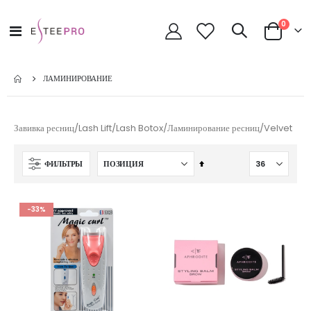
позици
0
Toggle
Cart
Nav
ЛАМИНИРОВАНИЕ
Завивка ресниц/Lash Lift/Lash Botox/Ламинирование ресниц/Velvet
Сортируется
ФИЛЬТРЫ
по
возрастанию.
Установить
-33%
по
убыванию