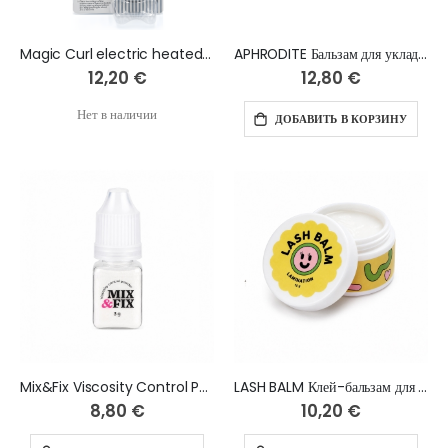
Magic Curl electric heated eyelash curler
APHRODITE Бальзам для укладки бровей 20г
12,20 €
12,80 €
Нет в наличии
ДОБАВИТЬ В КОРЗИНУ
Mix&Fix Viscosity Control Powder 3 g
LASH BALM Клей-бальзам для ламинирования ресниц 12 г
8,80 €
10,20 €