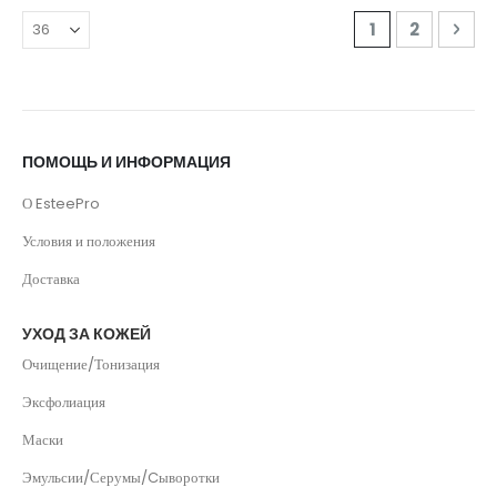
Страница
Вы сейчас читае
Страница
Стра
Дал
1
2
ПОМОЩЬ И ИНФОРМАЦИЯ
О EsteePro
Условия и положения
Доставка
УХОД ЗА КОЖЕЙ
Очищение/Тонизация
Эксфолиация
Маски
Эмульсии/Серумы/Cыворотки