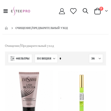
позици
0
Toggle
Cart
Nav
ОЧИЩЕНИЕ/ПРЕДВАРИТЕЛЬНЫЙ УХОД
Очищение/Предварительный уход
Сортируется
ФИЛЬТРЫ
по
возрастанию.
Установить
по
убыванию