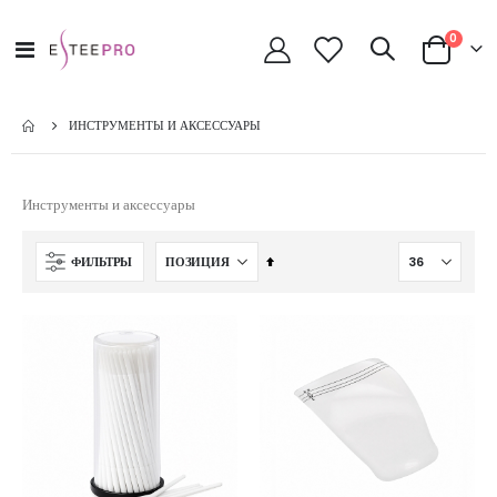
позици
0
Toggle
Cart
Nav
ИНСТРУМЕНТЫ И АКСЕССУАРЫ
Инструменты и аксессуары
Сортируется
ФИЛЬТРЫ
по
возрастанию.
Установить
по
убыванию