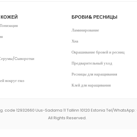
А КОЖЕЙ
БРОВИ& РЕСНИЦЫ
Тонизация
Ламинирование
ия
Хна
Окрашивание бровей и ресниц
Серумы/Cыворотки
Предварительный уход
Ресницы для наращивания
ей вокруг глаз
Клей для наращивания
. code 12932660 Uus-Sadama 11 Tallinn 10120 Estonia Tel/WhatsApp:
All Rights Reserved.