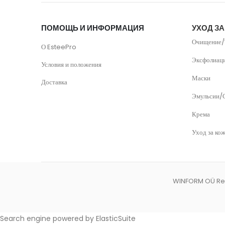
ПОМОЩЬ И ИНФОРМАЦИЯ
УХОД З
Очищение/
О EsteePro
Эксфолиац
Условия и положения
Маски
Доставка
Эмульсии/
Крема
Уход за кож
WINFORM OÜ Reg
Search engine powered by
ElasticSuite