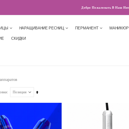
Добро Пожаловать В Наш Инт
НИЦЫ
НАРАЩИВАНИЕ РЕСНИЦ
ПЕРМАНЕНТ
МАНИКЮР
ИЕ
СКИДКИ
 аппаратов
Сортируется
овки
по
возрастанию.
Установить
по
убыванию