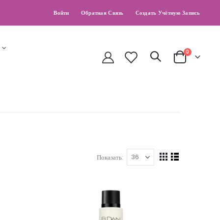
Войти
Обратная Связь
Создать Учётную Запись
0
Cart
Показать
Вид
Сетка
Список