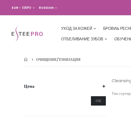
ВАЛЮТА
ЯЗЫК
EUR - ЕВРО
RUSSIAN
УХОД ЗА КОЖЕЙ
БРОВИ& РЕС
ОТБЕЛИВАНИЕ ЗУБОВ
ОБУЧЕН
ОЧИЩЕНИЕ/ТОНИЗАЦИЯ
Cleansin
Цена
Тип сортир
ОК