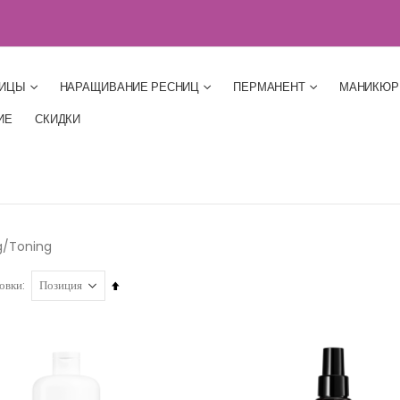
НИЦЫ
НАРАЩИВАНИЕ РЕСНИЦ
ПЕРМАНЕНТ
МАНИКЮР
ИЕ
СКИДКИ
g/Toning
Сортируется
овки
по
возрастанию.
Установить
по
убыванию