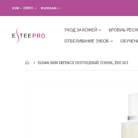
ВАЛЮТА
ЯЗЫК
EUR - ЕВРО
RUSSIAN
УХОД ЗА КОЖЕЙ
БРОВИ& РЕС
ОТБЕЛИВАНИЕ ЗУБОВ
ОБУЧЕН
ELDAN SKIN DEFENCE ПЕПТИДНЫЙ ТОНИК, 250 МЛ
Skip
to
the
end
of
the
images