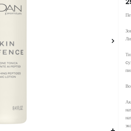
2
Пе
Зо
Ли
Ти
cу
пи
Во
Ак
на
на
эк