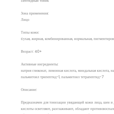
Пептидный тоник
Зона применения:
Лицо
Типы кожи:
cухая, жирная, комбинированная, нормальная, пигментиров
Возраст: 40+
Активные ингредиенты:
натрия глюконат, лимонная кислота, миндальная кислота, н
пальмитоил трипептид-1, пальмитоил тетрапептид-7
Описание:
Предназначен для тонизации увядающей кожи лица, шеи и 
кислоты осветляют, разглаживают, обладают противовоспа