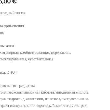
5,00 €
птидный тоник
на применения:
цо
пы кожи:
хая, жирная, комбинированная, нормальная,
гментированная, чувствительная
зраст: 40+
тивные ингредиенты:
трия глюконат, лимонная кислота, миндальная кислота,
трия гидроксид, аллантоин, пантенол, экстракт вишни,
стракт императы цилиндрической, маннитол, экстракт