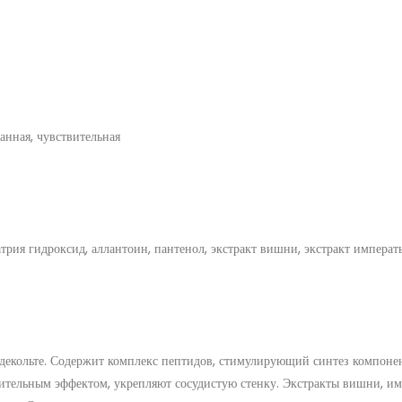
анная, чувствительная
атрия гидроксид, аллантоин, пантенол, экстракт вишни, экстракт импера
декольте. Содержит комплекс пептидов, стимулирующий синтез компоне
лительным эффектом, укрепляют сосудистую стенку. Экстракты вишни, и