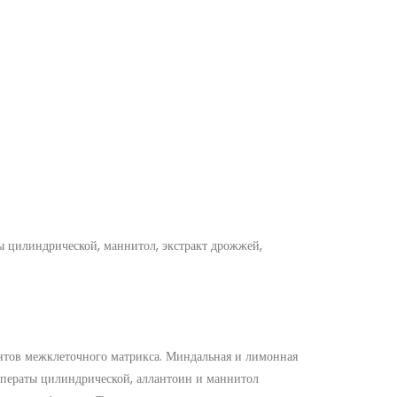
ты цилиндрической, маннитол, экстракт дрожжей,
нтов межклеточного матрикса. Миндальная и лимонная
мператы цилиндрической, аллантоин и маннитол