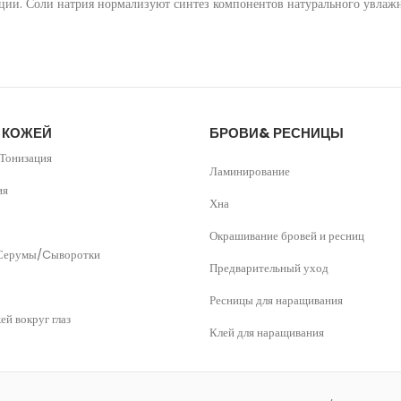
ации. Соли натрия нормализуют синтез компонентов натурального увлаж
А КОЖЕЙ
БРОВИ& РЕСНИЦЫ
Тонизация
Ламинирование
ия
Хна
Окрашивание бровей и ресниц
Серумы/Cыворотки
Предварительный уход
Ресницы для наращивания
ей вокруг глаз
Клей для наращивания