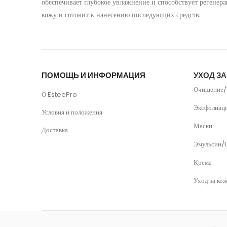
обеспечивает глубокое увлажнение и способствует регенер
кожу и готовит к нанесению последующих средств.
ПОМОЩЬ И ИНФОРМАЦИЯ
УХОД З
Очищение/
О EsteePro
Эксфолиац
Условия и положения
Маски
Доставка
Эмульсии/
Крема
Уход за кож