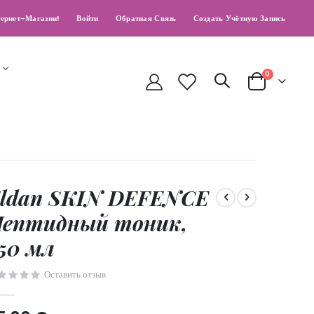
ернет-Магазин!
Войти
Обратная Связь
Создать Учётную Запись
позиции
0
Cart
ldan SKIN DEFENCE
ептидный тоник,
50 мл
Оставить отзыв