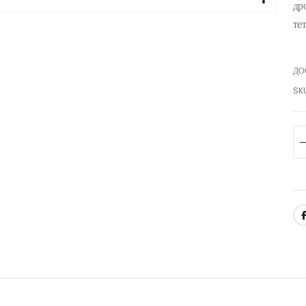
др
те
ДО
SK