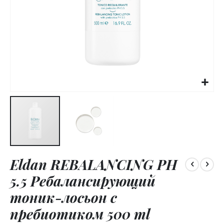
Skip
Eldan REBALANCING PH
to
the
5.5 Ребалансирующий
beginning
of
тоник-лосьон с
the
пребиотиком 500 ml
images