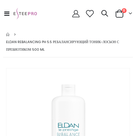
позици
0
Toggle
Cart
Nav
ELDAN REBALANCING PH 5.5 РЕБАЛАНСИРУЮЩИЙ ТОНИК-ЛОСЬОН С
ПРЕБИОТИКОМ 500 ML
Skip
to
the
end
of
the
images
gallery