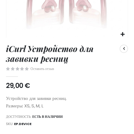
Skip
iCurl Устройство для
to
the
завивки ресниц
beginning
of
Оставить отзыв
the
images
29,00 €
gallery
Устройство для завивки ресниц.
Размеры: XS, S, M, L
ДОСТУПНОСТЬ:
ЕСТЬ В НАЛИЧИИ
SKU
EP.DEVICE