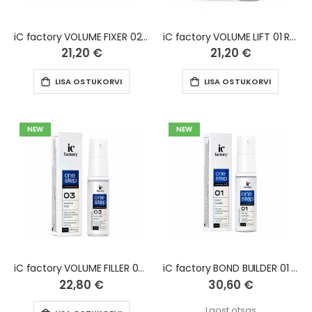
iC factory VOLUME FIXER 02 Ripsmete lamineerimiseks, 5 ml
iC factory VOLUME LIFT 01 Ripsmete lamineerimiseks, 5 ml
21,20 €
21,20 €
LISA OSTUKORVI
LISA OSTUKORVI
NEW
NEW
iC factory VOLUME FILLER 03 One step Ripsmete lamineerimiseks, 5 ml
iC factory BOND BUILDER 01 One step Ripsmete lamineerimiseks, 5 ml
22,80 €
30,60 €
Laost otsas