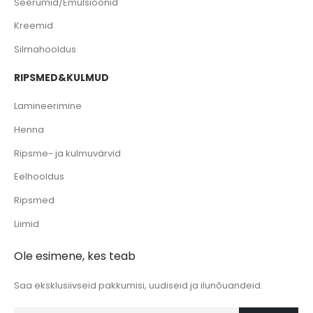
Seerumid/Emulsioonid
Kreemid
Silmahooldus
RIPSMED&KULMUD
Lamineerimine
Henna
Ripsme- ja kulmuvärvid
Eelhooldus
Ripsmed
Liimid
Ole esimene, kes teab
Saa eksklusiivseid pakkumisi, uudiseid ja ilunõuandeid.