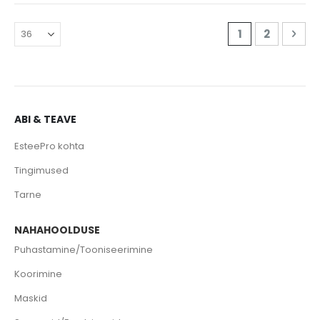
Page
You're curren
Page
Pag
Edas
1
2
ABI & TEAVE
EsteePro kohta
Tingimused
Tarne
NAHAHOOLDUSE
Puhastamine/Tooniseerimine
Koorimine
Maskid