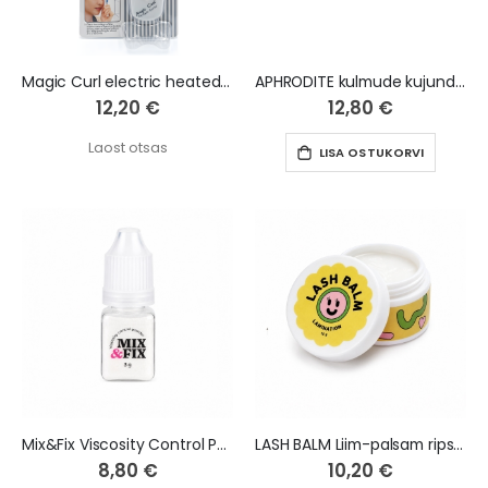
Magic Curl electric heated eyelash curler
APHRODITE kulmude kujundamise palsam 20g
12,20 €
12,80 €
Laost otsas
LISA OSTUKORVI
Mix&Fix Viscosity Control Powder 3 g
LASH BALM Liim-palsam ripsmete lamineerimiseks 12 g
8,80 €
10,20 €