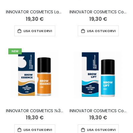
INNOVATOR COSMETICS Lameneerimisvedelik №1 Volume Lift ripsmetele ja kulmudele, 5 ml
INNOVATOR COSMETICS Composition №2 kulmudele "Brow Sculpt", 5 ml
19,30 €
19,30 €
LISA OSTUKORVI
LISA OSTUKORVI
NEW
INNOVATOR COSMETICS №3 Lamineerimisvedelik kulmudele "Brow Essence", 5 ml
INNOVATOR COSMETICS Composition №1 kulmudele "Brow Lift", 5 ml
19,30 €
19,30 €
LISA OSTUKORVI
LISA OSTUKORVI