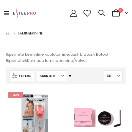
toode
0
Toggle
Cart
Nav
LAMINEERIMINE
Ripsmete keemiline koolutamine/Lash Lift/Lash Botox/
Ripsmete&Kulmude lamineerimine/Velvet
Määra
FILTERS
kahanevas
suunas
-33%