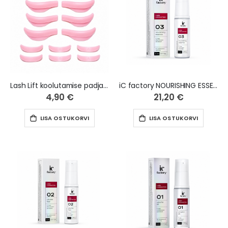
Lash Lift koolutamise padjakesed silikoonist, 7 paari
iC factory NOURISHING ESSENCE 03 Lash lamination, 5 ml
4,90 €
21,20 €
LISA OSTUKORVI
LISA OSTUKORVI