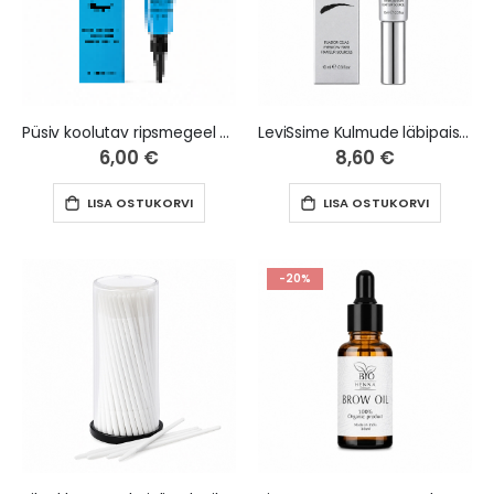
Püsiv koolutav ripsmegeel LASH PERM LeviSsime, 15 ml
LeviSsime Kulmude läbipaistev fikseeriv geel, 10ml
6,00 €
8,60 €
LISA OSTUKORVI
LISA OSTUKORVI
-20%