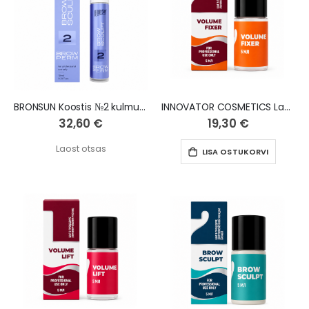
BRONSUN Koostis №2 kulmude lamineerimiseks BROW SCULPT, 10 ml
INNOVATOR COSMETICS Lamination composition №2 Volume Fixer ripsmetele ja kulmudele, 5 ml
32,60 €
19,30 €
Laost otsas
LISA OSTUKORVI