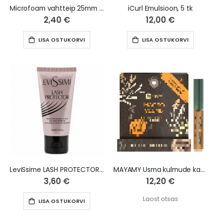
Microfoam vahtteip 25mm x 5m
iCurl Emulsioon, 5 tk
2,40 €
12,00 €
LISA OSTUKORVI
LISA OSTUKORVI
LeviSsime LASH PROTECTOR, 50 ml
MAYAMY Usma kulmude kasvu soodustav õli, 4ml
3,60 €
12,20 €
Laost otsas
LISA OSTUKORVI