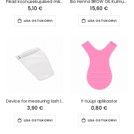
Pikad koonusekujulised mikroharjakesed - 100 tk
Bio Henna BROW OIL Kulmude kasvu soodustav õli, 15 ml
5,10 €
15,60 €
LISA OSTUKORVI
LISA OSTUKORVI
Device for measuring lash length
Y-tüüpi aplikaator
3,90 €
0,80 €
LISA OSTUKORVI
LISA OSTUKORVI