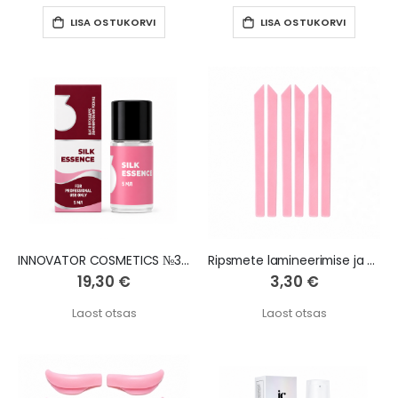
LISA OSTUKORVI
LISA OSTUKORVI
INNOVATOR COSMETICS №3 ripsmetele ja kulmudele " Silk Essence ", 5 ml
Ripsmete lamineerimise ja Lash Lift’i fikseerimisribad, 3 paari
19,30 €
3,30 €
Laost otsas
Laost otsas