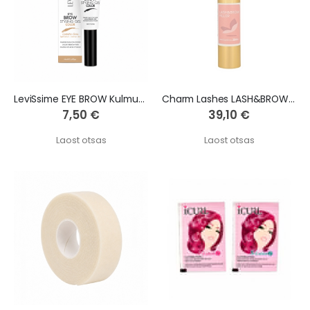
LeviSsime EYE BROW Kulmude fikseeriv geel HELE PRUUN, 10ml
Charm Lashes LASH&BROW FILLER - 30 ml
7,50 €
39,10 €
Laost otsas
Laost otsas