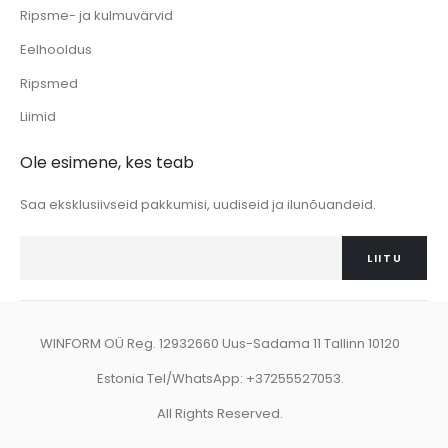
Ripsme- ja kulmuvärvid
Eelhooldus
Ripsmed
Liimid
Ole esimene, kes teab
Saa eksklusiivseid pakkumisi, uudiseid ja ilunõuandeid.
LIITU
WINFORM OÜ Reg. 12932660 Uus-Sadama 11 Tallinn 10120
Estonia Tel/WhatsApp: +37255527053.
All Rights Reserved.