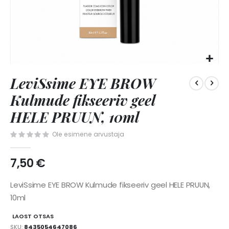
Skip
LeviSsime EYE BROW
to
the
Kulmude fikseeriv geel
beginning
of
HELE PRUUN, 10ml
the
images
Ole esimene arvustaja
gallery
7,50 €
LeviSsime EYE BROW Kulmude fikseeriv geel HELE PRUUN,
10ml
LAOST OTSAS
SKU
8435054647086