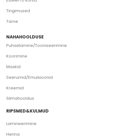
EsteePro kohta
Tingimused
Tarne
NAHAHOOLDUSE
Puhastamine/Tooniseerimine
Koorimine
Maskid
Seerumid/Emulsioonid
Kreemid
Silmahooldus
RIPSMED&KULMUD
Lamineerimine
Henna