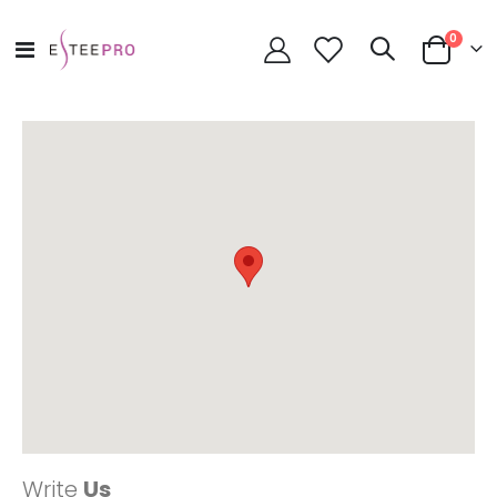
toode
0
Toggle
Cart
Nav
Write
Us