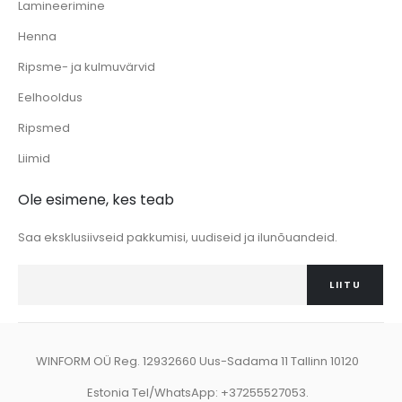
Lamineerimine
Henna
Ripsme- ja kulmuvärvid
Eelhooldus
Ripsmed
Liimid
Ole esimene, kes teab
Saa eksklusiivseid pakkumisi, uudiseid ja ilunõuandeid.
LIITU
WINFORM OÜ Reg. 12932660 Uus-Sadama 11 Tallinn 10120
Estonia Tel/WhatsApp: +37255527053.