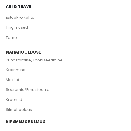
ABI & TEAVE
EsteePro kohta
Tingimused
Tarne
NAHAHOOLDUSE
Puhastamine/Tooniseerimine
Koorimine
Maskid
Seerumid/Emulsioonid
Kreemid
Silmahooldus
RIPSMED&KULMUD