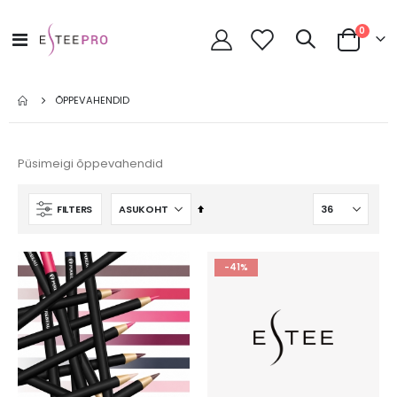
toode
0
Toggle
Cart
Nav
ÕPPEVAHENDID
Püsimeigi õppevahendid
Määra
FILTERS
kahanevas
suunas
-41%