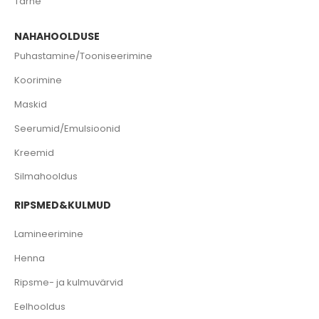
Tarne
NAHAHOOLDUSE
Puhastamine/Tooniseerimine
Koorimine
Maskid
Seerumid/Emulsioonid
Kreemid
Silmahooldus
RIPSMED&KULMUD
Lamineerimine
Henna
Ripsme- ja kulmuvärvid
Eelhooldus