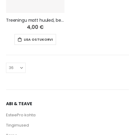
Treeningu matt huuled, beež
4,00 €
LISA OSTUKORVI
ABI & TEAVE
EsteePro kohta
Tingimused