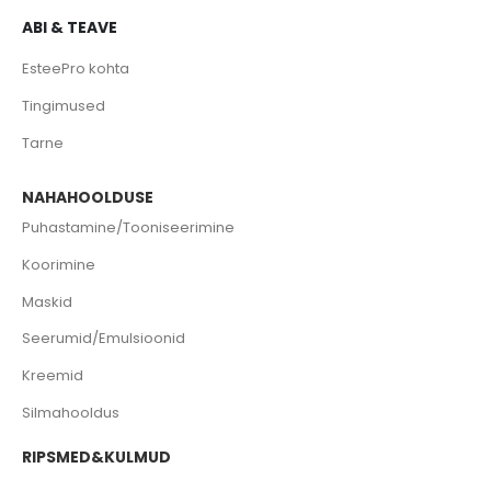
ABI & TEAVE
EsteePro kohta
Tingimused
Tarne
NAHAHOOLDUSE
Puhastamine/Tooniseerimine
Koorimine
Maskid
Seerumid/Emulsioonid
Kreemid
Silmahooldus
RIPSMED&KULMUD