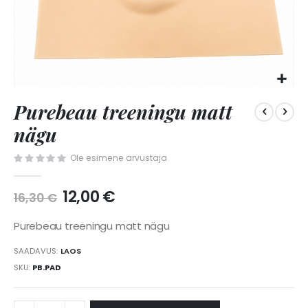
Skip
Purebeau treeningu matt
to
the
nägu
beginning
of
Ole esimene arvustaja
the
images
12,00 €
gallery
16,30 €
Purebeau treeningu matt nägu
SAADAVUS:
LAOS
SKU
PB.PAD