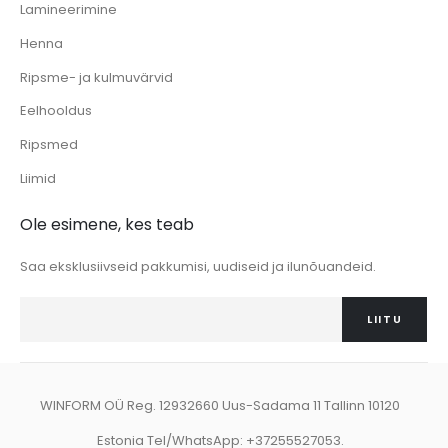
Lamineerimine
Henna
Ripsme- ja kulmuvärvid
Eelhooldus
Ripsmed
Liimid
Ole esimene, kes teab
Saa eksklusiivseid pakkumisi, uudiseid ja ilunõuandeid.
LIITU
WINFORM OÜ Reg. 12932660 Uus-Sadama 11 Tallinn 10120
Estonia Tel/WhatsApp: +37255527053.