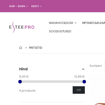
VALUUTA
LANGUAGE
EUR - EURO
EESTI
NAHAHOOLDUSE
RIPSMED&KULM
SOODUSTUSED
PINTSETID
Sorteeri
Hind
5,00 €
12,99 €
OK
11 products