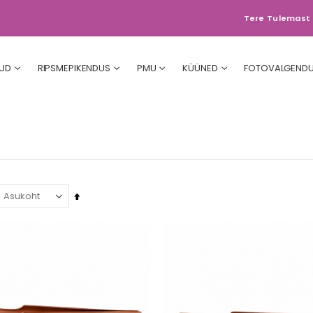
Tere Tulemast 
UD
RIPSMEPIKENDUS
PMU
KÜÜNED
FOTOVALGEND
Määra
kahanevas
suunas