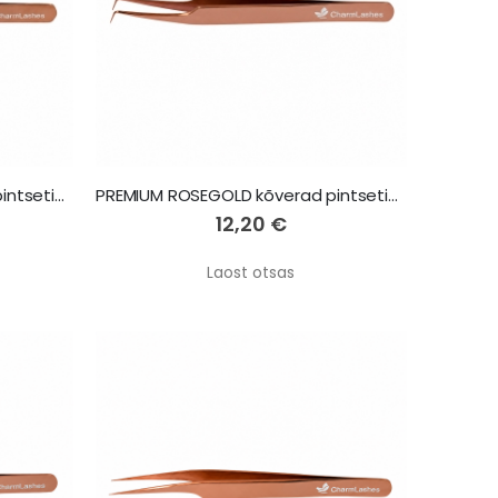
PREMIUM ROSEGOLD kõverad pintsetid 45 Short
PREMIUM ROSEGOLD kõverad pintsetid 90 Short
12,20 €
Laost otsas