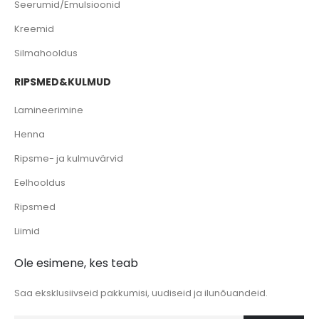
Seerumid/Emulsioonid
Kreemid
Silmahooldus
RIPSMED&KULMUD
Lamineerimine
Henna
Ripsme- ja kulmuvärvid
Eelhooldus
Ripsmed
Liimid
Ole esimene, kes teab
Saa eksklusiivseid pakkumisi, uudiseid ja ilunõuandeid.