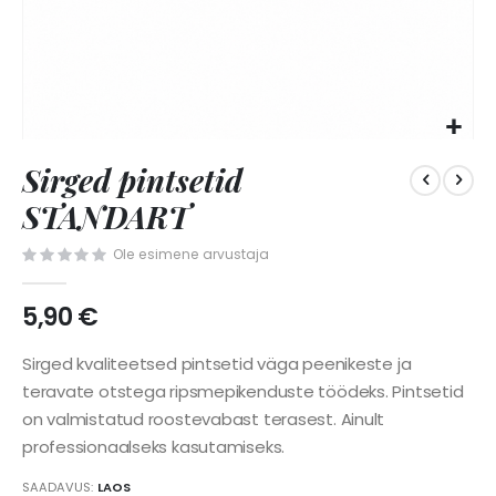
Skip
Sirged pintsetid
to
the
STANDART
beginning
of
Ole esimene arvustaja
the
images
5,90 €
gallery
Sirged kvaliteetsed pintsetid väga peenikeste ja
teravate otstega ripsmepikenduste töödeks. Pintsetid
on valmistatud roostevabast terasest. Ainult
professionaalseks kasutamiseks.
SAADAVUS:
LAOS