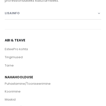
professionaalseks kasutamiseks.
LISAINFO
ABI & TEAVE
EsteePro kohta
Tingimused
Tarne
NAHAHOOLDUSE
Puhastamine/Tooniseerimine
Koorimine
Maskid