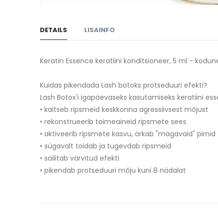
Skip
to
DETAILS
LISAINFO
the
beginning
of
Keratin Essence keratiini konditsioneer, 5 ml - kodu
the
images
Kuidas pikendada Lash botoks protseduuri efekti?
gallery
Lash Botox'i igapäevaseks kasutamiseks keratiini ess
• kaitseb ripsmeid keskkonna agressiivsest mõjust
• rekonstrueerib toimeaineid ripsmete sees
• aktiveerib ripsmete kasvu, ärkab "magavaid" pirnid
• sügavalt toidab ja tugevdab ripsmeid
• säilitab värvitud efekti
• pikendab protseduuri mõju kuni 8 nädalat