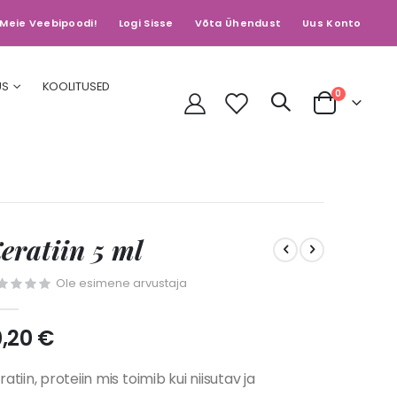
Meie Veebipoodi!
Logi Sisse
Võta Ühendust
Uus Konto
US
KOOLITUSED
toodet
0
Cart
eratiin 5 ml
Ole esimene arvustaja
0,20 €
ratiin, proteiin mis toimib kui niisutav ja