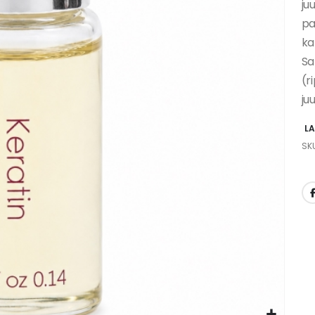
ju
pa
ka
Sa
(r
ju
L
SK