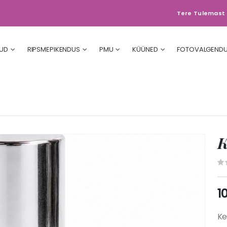
Tere Tulemast 
UD
RIPSMEPIKENDUS
PMU
KÜÜNED
FOTOVALGEND
K
1
Ke