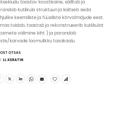
uksekiudu taastav koostisaine, säilitab ja
randab kutiikula struktuuri ja kaitseb seda
hjulike keemiliste ja füüsiliste kõrvalmõjude eest.
mas toidab, taastab ja rekonstrueerib kutiikulat
ipsmete välimine kiht ) ja parandab
uste/karvade loomulikku tasakaalu.
AOST OTSAS
U
LL.KERATIN