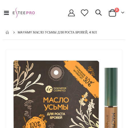
позици
0
Toggle
Cart
Nav
MAYAMY МАСЛО УСЬМЫ ДЛЯ РОСТА БРОВЕЙ, 4 МЛ
Skip
to
the
end
of
the
images
gallery