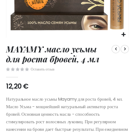
Skip
MAYAMY масло усьмы
to
the
для роста бровей, 4 мл
beginning
of
Оставить отзыв
the
images
12,20 €
gallery
Натуральное масло усьмы Mayamy для роста бровей, 4 мл.
Масло Усьма - мощнейший натуральный активатор роста
бровей. Основная ценность масла - способность
стимулировать рост волосяных луковиц. При регулярном
нанесении на брови дает быстрые результаты. При ежедневном