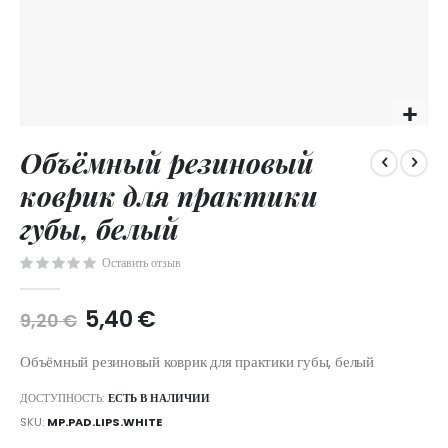
Skip
Объёмный резиновый
to
the
коврик для практики
beginning
of
губы, белый
the
images
Оставить отзыв
gallery
5,40 €
9,20 €
Объёмный резиновый коврик для практики губы, белый
ДОСТУПНОСТЬ:
ЕСТЬ В НАЛИЧИИ
SKU
MP.PAD.LIPS.WHITE