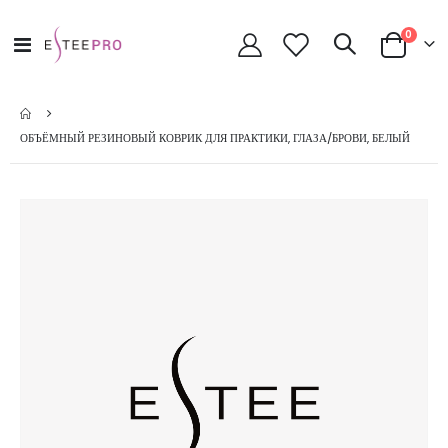
позици
0
Toggle
Cart
Nav
ОБЪЁМНЫЙ РЕЗИНОВЫЙ КОВРИК ДЛЯ ПРАКТИКИ, ГЛАЗА/БРОВИ, БЕЛЫЙ
Skip
to
the
end
of
the
images
gallery