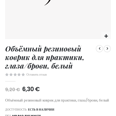
Skip
Объёмный резиновый
to
the
коврик для практики,
beginning
of
глаза/брови, белый
the
images
Оставить отзыв
gallery
6,30 €
9,20 €
Объёмный резиновый коврик для практики, глаза/брови, белый
ДОСТУПНОСТЬ:
ЕСТЬ В НАЛИЧИИ
SKU
MP.PAD.EYE.WHITE