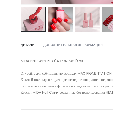
Skip
to
ДЕТАЛИ
ДОПОЛНИТЕЛЬНАЯ ИНФОРМАЦИЯ
the
beginning
of
MIDA Nail Care RED 04 Гель-лак 10 мл
the
images
Откройте для себя мощную формулу MAX PIGMENTATION л
gallery
Каждый цвет гарантирует превосходное покрытие с первого
Самовыравнивающаяся формула и средняя плотность красок 
Краски MIDA Nail Care, созданные без использования HEMA