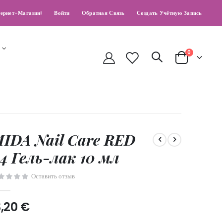
ернет-Магазин!
Войти
Обратная Связь
Создать Учётную Запись
позиции
0
Cart
IDA Nail Care RED
4 Гель-лак 10 мл
Оставить отзыв
3,20 €