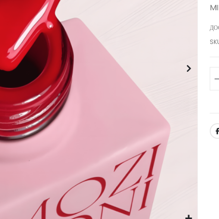
MI
ДО
SK