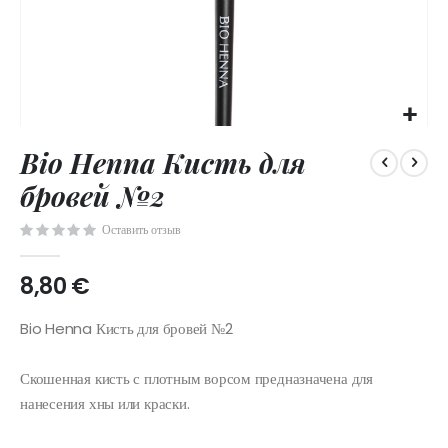
Skip
Bio Henna Кисть для
to
the
бровей №2
beginning
of
Оставить отзыв
the
images
8,80 €
gallery
Bio Henna Кисть для бровей №2
Скошенная кисть с плотным ворсом предназначена для
нанесения хны или краски.