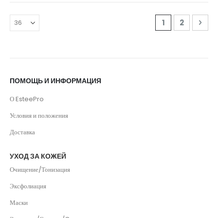
Страница
Вы сейчас читае
Страница
Стра
Дал
1
2
ПОМОЩЬ И ИНФОРМАЦИЯ
О EsteePro
Условия и положения
Доставка
УХОД ЗА КОЖЕЙ
Очищение/Тонизация
Эксфолиация
Маски