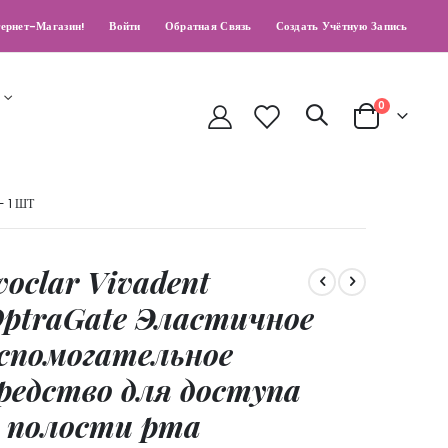
ернет-Магазин!
Войти
Обратная Связь
Создать Учётную Запись
позиции
0
Cart
 1 ШТ
voclar Vivadent
ptraGate Эластичное
спомогательное
редство для доступа
 полости рта