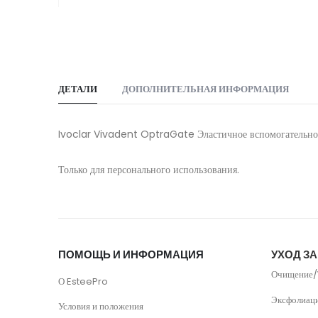
Skip
to
the
beginning
of
ДЕТАЛИ
ДОПОЛНИТЕЛЬНАЯ ИНФОРМАЦИЯ
the
images
Ivoclar Vivadent OptraGate Эластичное вспомогательное 
gallery
Только для персонального использования.
ПОМОЩЬ И ИНФОРМАЦИЯ
УХОД З
Очищение/
О EsteePro
Эксфолиац
Условия и положения