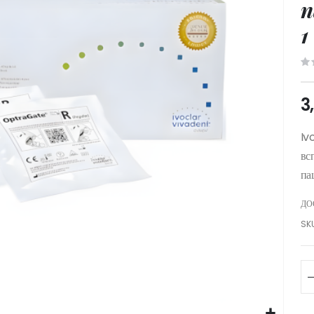
п
1
3
Iv
вс
па
ДО
SK