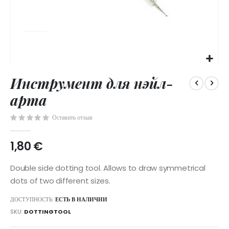
Skip
Инструмент для нэйл-
to
the
арта
beginning
of
Оставить отзыв
the
images
1,80 €
gallery
Double side dotting tool. Allows to draw symmetrical
dots of two different sizes.
ДОСТУПНОСТЬ:
ЕСТЬ В НАЛИЧИИ
SKU
DOTTINGTOOL