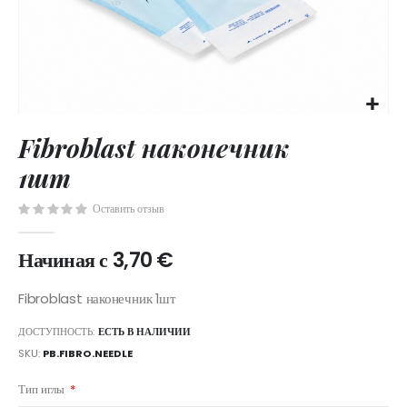
Skip
Fibroblast наконечник
to
the
1шт
beginning
of
Оставить отзыв
the
images
Начиная с
3,70 €
gallery
ДОСТУПНОСТЬ:
ЕСТЬ В НАЛИЧИИ
SKU
PB.FIBRO.NEEDLE
Тип иглы