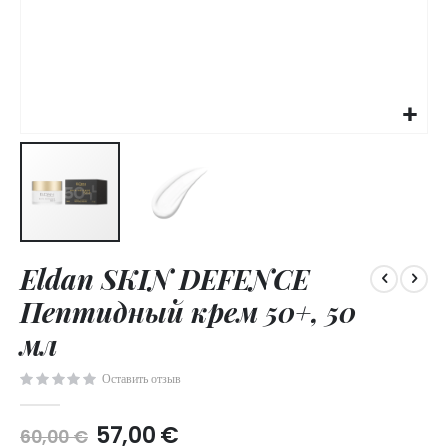
Skip
Eldan SKIN DEFENCE
to
the
Пептидный крем 50+, 50
beginning
of
мл
the
images
Оставить отзыв
gallery
57,00 €
60,00 €