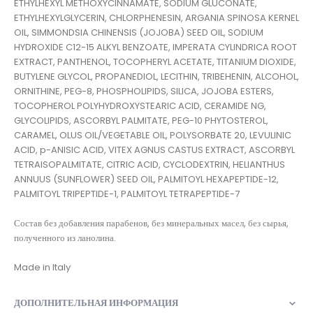
ETHYLHEXYL METHOXYCINNAMATE, SODIUM GLUCONATE,
ETHYLHEXYLGLYCERIN, CHLORPHENESIN, ARGANIA SPINOSA KERNEL
OIL, SIMMONDSIA CHINENSIS (JOJOBA) SEED OIL, SODIUM
HYDROXIDE C12-15 ALKYL BENZOATE, IMPERATA CYLINDRICA ROOT
EXTRACT, PANTHENOL, TOCOPHERYL ACETATE, TITANIUM DIOXIDE,
BUTYLENE GLYCOL, PROPANEDIOL, LECITHIN, TRIBEHENIN, ALCOHOL,
ORNITHINE, PEG-8, PHOSPHOLIPIDS, SILICA, JOJOBA ESTERS,
TOCOPHEROL POLYHYDROXYSTEARIC ACID, CERAMIDE NG,
GLYCOLIPIDS, ASCORBYL PALMITATE, PEG-10 PHYTOSTEROL,
CARAMEL, OLUS OIL/VEGETABLE OIL, POLYSORBATE 20, LEVULINIC
ACID, p-ANISIC ACID, VITEX AGNUS CASTUS EXTRACT, ASCORBYL
TETRAISOPALMITATE, CITRIC ACID, CYCLODEXTRIN, HELIANTHUS
ANNUUS (SUNFLOWER) SEED OIL, PALMITOYL HEXAPEPTIDE-12,
PALMITOYL TRIPEPTIDE-1, PALMITOYL TETRAPEPTIDE-7
Состав без добавления парабенов, без минеральных масел, без сырья,
полученного из ланолина.
Made in Italy
ДОПОЛНИТЕЛЬНАЯ ИНФОРМАЦИЯ