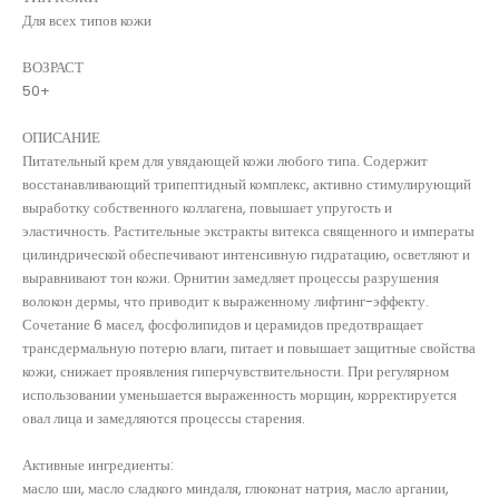
Для всех типов кожи
ВОЗРАСТ
50+
ОПИСАНИЕ
Питательный крем для увядающей кожи любого типа. Содержит
восстанавливающий трипептидный комплекс, активно стимулирующий
выработку собственного коллагена, повышает упругость и
эластичность. Растительные экстракты витекса священного и императы
цилиндрической обеспечивают интенсивную гидратацию, осветляют и
выравнивают тон кожи. Орнитин замедляет процессы разрушения
волокон дермы, что приводит к выраженному лифтинг-эффекту.
Сочетание 6 масел, фосфолипидов и церамидов предотвращает
трансдермальную потерю влаги, питает и повышает защитные свойства
кожи, снижает проявления гиперчувствительности. При регулярном
использовании уменьшается выраженность морщин, корректируется
овал лица и замедляются процессы старения.
Активные ингредиенты:
масло ши, масло сладкого миндаля, глюконат натрия, масло аргании,