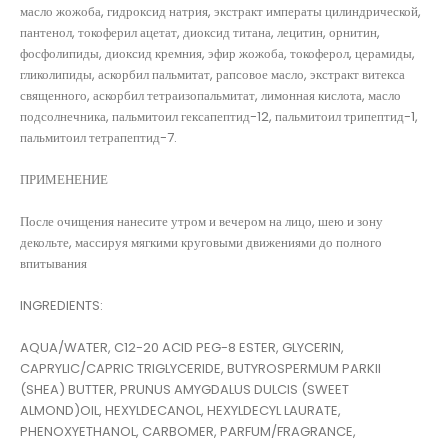
масло жожоба, гидроксид натрия, экстракт императы цилиндрической,
пантенол, токоферил ацетат, диоксид титана, лецитин, орнитин,
фосфолипиды, диоксид кремния, эфир жожоба, токоферол, церамиды,
гликолипиды, аскорбил пальмитат, рапсовое масло, экстракт витекса
священного, аскорбил тетраизопальмитат, лимонная кислота, масло
подсолнечника, пальмитоил гексапептид-12, пальмитоил трипептид-1,
пальмитоил тетрапептид-7.
ПРИМЕНЕНИЕ
После очищения нанесите утром и вечером на лицо, шею и зону
декольте, массируя мягкими круговыми движениями до полного
впитывания
INGREDIENTS:
AQUA/WATER, C12-20 ACID PEG-8 ESTER, GLYCERIN,
CAPRYLIC/CAPRIC TRIGLYCERIDE, BUTYROSPERMUM PARKII
(SHEA) BUTTER, PRUNUS AMYGDALUS DULCIS (SWEET
ALMOND)OIL, HEXYLDECANOL, HEXYLDECYL LAURATE,
PHENOXYETHANOL, CARBOMER, PARFUM/FRAGRANCE,