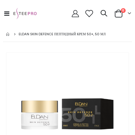
позици
0
Toggle
Cart
Nav
ELDAN SKIN DEFENCE ПЕПТИДНЫЙ КРЕМ 50+, 50 МЛ
Skip
to
the
end
of
the
images
gallery