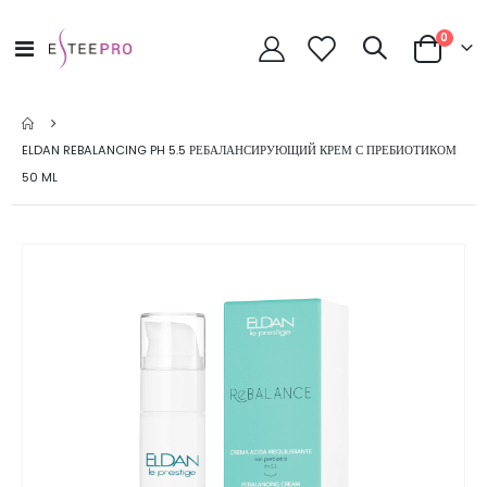
позици
0
Toggle
Cart
Nav
ELDAN REBALANCING PH 5.5 РЕБАЛАНСИРУЮЩИЙ КРЕМ С ПРЕБИОТИКОМ
50 ML
Skip
to
the
end
of
the
images
gallery