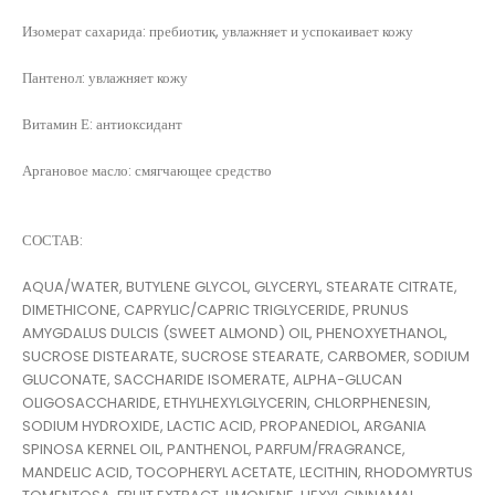
Изомерат сахарида: пребиотик, увлажняет и успокаивает кожу
Пантенол: увлажняет кожу
Витамин Е: антиоксидант
Аргановое масло: смягчающее средство
СОСТАВ:
AQUA/WATER, BUTYLENE GLYCOL, GLYCERYL, STEARATE CITRATE,
DIMETHICONE, CAPRYLIC/CAPRIC TRIGLYCERIDE, PRUNUS
AMYGDALUS DULCIS (SWEET ALMOND) OIL, PHENOXYETHANOL,
SUCROSE DISTEARATE, SUCROSE STEARATE, CARBOMER, SODIUM
GLUCONATE, SACCHARIDE ISOMERATE, ALPHA-GLUCAN
OLIGOSACCHARIDE, ETHYLHEXYLGLYCERIN, CHLORPHENESIN,
SODIUM HYDROXIDE, LACTIC ACID, PROPANEDIOL, ARGANIA
SPINOSA KERNEL OIL, PANTHENOL, PARFUM/FRAGRANCE,
MANDELIC ACID, TOCOPHERYL ACETATE, LECITHIN, RHODOMYRTUS