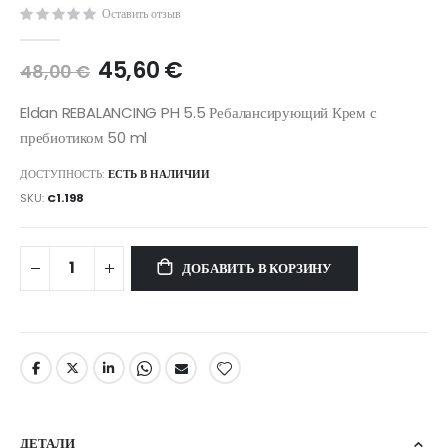
gallery
Оставить отзыв
45,60 €
48,00 €
Eldan REBALANCING PH 5.5 Ребалансирующий Крем с
пребиотиком 50 ml
ДОСТУПНОСТЬ:
ЕСТЬ В НАЛИЧИИ
SKU
C1.198
ДОБАВИТЬ В КОРЗИНУ
ДЕТАЛИ