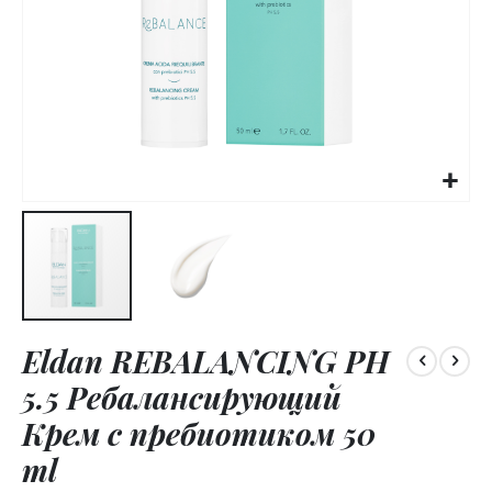
Skip
Eldan REBALANCING PH
to
the
5.5 Ребалансирующий
beginning
of
Крем с пребиотиком 50
the
ml
images