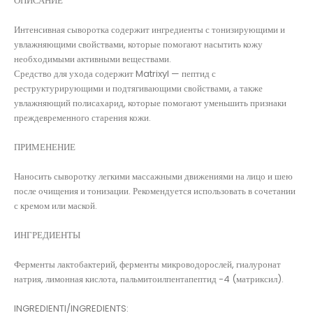
ОПИСАНИЕ
Интенсивная сыворотка содержит ингредиенты с тонизирующими и
увлажняющими свойствами, которые помогают насытить кожу
необходимыми активными веществами.
Средство для ухода содержит Matrixyl — пептид с
реструктурирующими и подтягивающими свойствами, а также
увлажняющий полисахарид, которые помогают уменьшить признаки
преждевременного старения кожи.
ПРИМЕНЕНИЕ
Наносить сыворотку легкими массажными движениями на лицо и шею
после очищения и тонизации. Рекомендуется использовать в сочетании
с кремом или маской.
ИНГРЕДИЕНТЫ
Ферменты лактобактерий, ферменты микроводорослей, гиалуронат
натрия, лимонная кислота, пальмитоилпентапептид -4 (матриксил).
INGREDIENTI/INGREDIENTS: