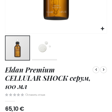
Skip
Eldan Premium
to
the
CELLULAR SHOCK серум,
beginning
of
100 мл
the
images
Оставить отзыв
gallery
65,10 €