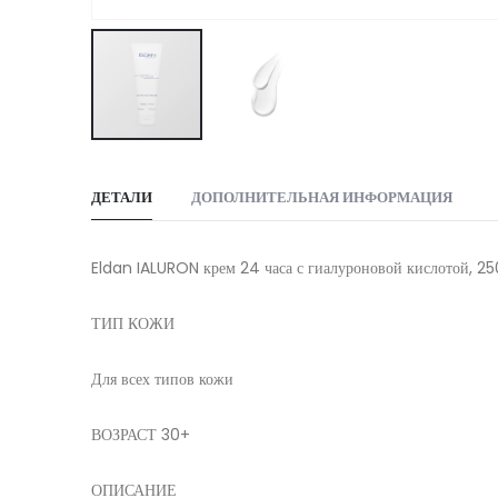
Skip
to
ДЕТАЛИ
ДОПОЛНИТЕЛЬНАЯ ИНФОРМАЦИЯ
the
beginning
of
Eldan IALURON крем 24 часа с гиалуроновой кислотой, 25
the
images
ТИП КОЖИ
gallery
Для всех типов кожи
ВОЗРАСТ 30+
ОПИСАНИЕ