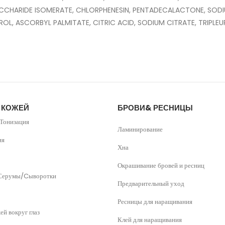
CCHARIDE ISOMERATE, CHLORPHENESIN, PENTADECALACTONE, SOD
OL, ASCORBYL PALMITATE, CITRIC ACID, SODIUM CITRATE, TRIP
А КОЖЕЙ
БРОВИ& РЕСНИЦЫ
Тонизация
Ламинирование
ия
Хна
Окрашивание бровей и ресниц
Серумы/Cыворотки
Предварительный уход
Ресницы для наращивания
ей вокруг глаз
Клей для наращивания