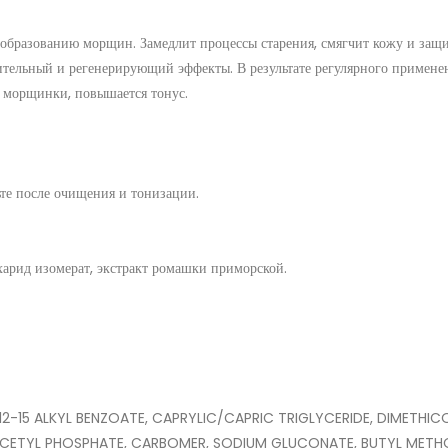
 образованию морщин. Замедлит процессы старения, смягчит кожу и защи
ительный и регенерирующий эффекты. В результате регулярного примен
 морщинки, повышается тонус.
те после очищения и тонизации.
ахарид изомерат, экстракт ромашки приморской.
12-15 ALKYL BENZOATE, CAPRYLIC/CAPRIC TRIGLYCERIDE, DIMETHI
ETYL PHOSPHATE, CARBOMER, SODIUM GLUCONATE, BUTYL METHO