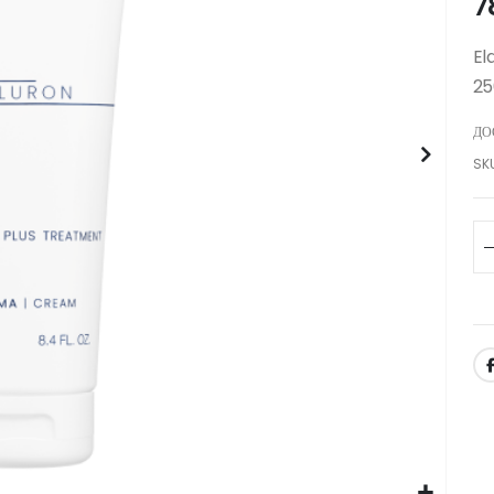
7
El
25
ДО
SK