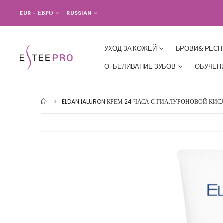
ВАЛЮТА
ЯЗЫК
EUR - ЕВРО
RUSSIAN
УХОД ЗА КОЖЕЙ
БРОВИ& РЕС
ОТБЕЛИВАНИЕ ЗУБОВ
ОБУЧЕН
ELDAN IALURON КРЕМ 24 ЧАСА С ГИАЛУРОНОВОЙ КИС
Skip
to
the
end
of
the
images