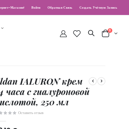
ернет-Магазин!
Войти
Обратная Связь
Создать Учётную Запись
позиции
0
Cart
ldan IALURON крем
4 часа с гиалуроновой
ислотой, 250 мл
Оставить отзыв