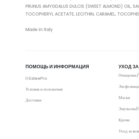
PRUNUS AMYGDALUS DULCIS (SWEET ALMOND) OIL, SA
TOCOPHERYL ACETATE, LECITHIN, CARAMEL, TOCOPHER
ПОМОЩЬ И ИНФОРМАЦИЯ
УХОД З
Очищение/
О EsteePro
Эксфолиац
Условия и положения
Маски
Доставка
Эмульсии/
Крема
Уход за кож