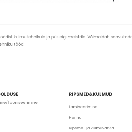
riist kulmutehnikule ja püsieigi meistrile. Võimaldab saavutada 
tehniku tööd.
OLDUSE
RIPSMED&KULMUD
ine/Tooniseerimine
Lamineerimine
e
Henna
Ripsme- ja kulmuvärvid