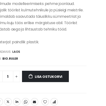
lmude modelleerimiseks pehme joonlaud.
jalik tööriist kulmutehnikule ja püsieigi meistrile.
imaldab saavutada täiuslikku sümmeetriat ja
lmu kuju töös erilise märgistuse abil. Tööriist
ästab aega ja lihtsustab tehniku tööd.
terjal: paindlik plastik.
ADAVUS:
LAOS
U
BIO.RULER
LISA OSTUKORVI