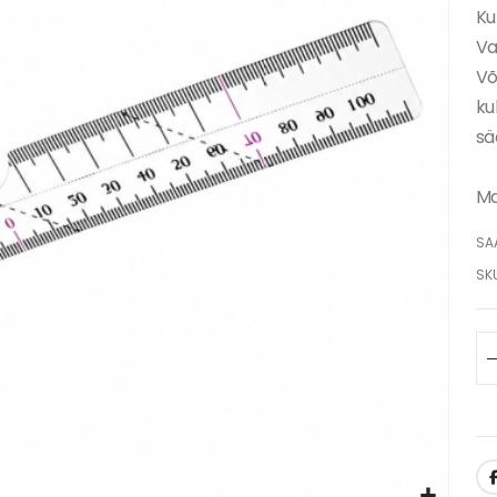
Ku
Va
Võ
ku
sä
Ma
SA
SK