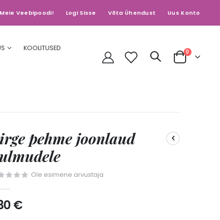
Meie Veebipoodi!
Logi Sisse
Võta Ühendust
Uus Konto
US
KOOLITUSED
toodet
0
Cart
irge pehme joonlaud
ulmudele
Ole esimene arvustaja
,30 €