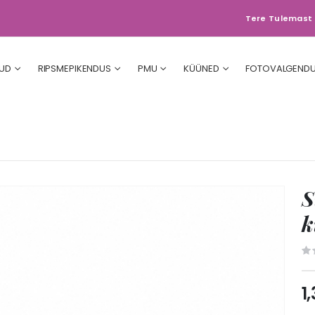
Tere Tulemast 
UD
RIPSMEPIKENDUS
PMU
KÜÜNED
FOTOVALGEND
S
k
1