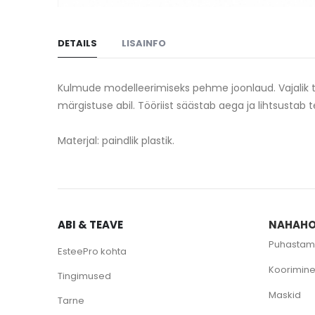
Skip
to
DETAILS
LISAINFO
the
beginning
of
Kulmude modelleerimiseks pehme joonlaud. Vajalik töö
the
märgistuse abil. Tööriist säästab aega ja lihtsustab 
images
gallery
Materjal: paindlik plastik.
ABI & TEAVE
NAHAHO
Puhastam
EsteePro kohta
Koorimin
Tingimused
Maskid
Tarne