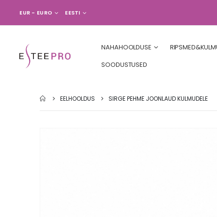
VALUUTA
LANGUAGE
EUR - EURO
EESTI
NAHAHOOLDUSE
RIPSMED&KULM
SOODUSTUSED
EELHOOLDUS
SIRGE PEHME JOONLAUD KULMUDELE
Skip
to
the
end
of
the
images