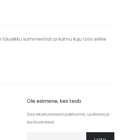
täiuslikku sümmeetriat ja kulmu kuju töös erilise
Ole esimene, kes teab
Saa eksklusiivseid pakkumisi, uudiseid ja
ilunõuandeid.
LIITU