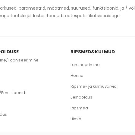
vid, märkused, parameetrid, mõõtmed, suurused, funktsioonid, ja 
vuge tootekirjeldustes toodud tootespetsifikatsioonidega.
OLDUSE
RIPSMED&KULMUD
ine/Tooniseerimine
Lamineerimine
e
Henna
Ripsme- ja kulmuvärvid
/Emulsioonid
Eelhooldus
Ripsmed
ldus
Liimid