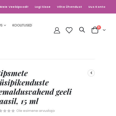
Meie Veebipoodi!
Logi Sisse
Võta Ühendust
Uus Konto
US
KOOLITUSED
toodet
0
Cart
ipsmete
üsipikenduste
emaldusvahend geeli
aasil, 15 ml
Ole esimene arvustaja