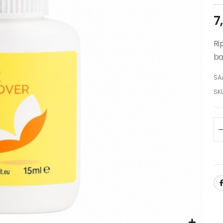
7
Ri
ba
SA
SK