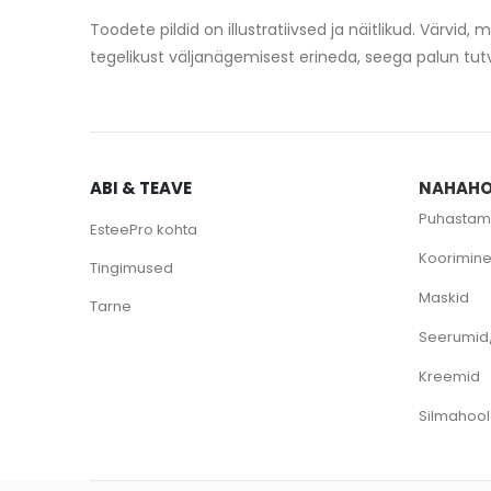
Toodete pildid on illustratiivsed ja näitlikud. Vär
tegelikust väljanägemisest erineda, seega palun tut
ABI & TEAVE
NAHAHO
Puhastam
EsteePro kohta
Koorimin
Tingimused
Maskid
Tarne
Seerumid
Kreemid
Silmahoo