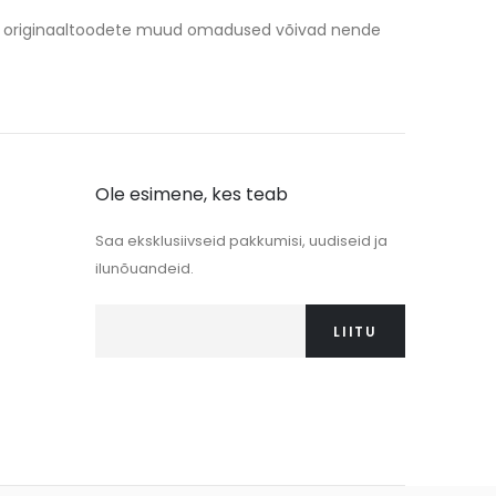
/ või originaaltoodete muud omadused võivad nende
Ole esimene, kes teab
Saa eksklusiivseid pakkumisi, uudiseid ja
ilunõuandeid.
LIITU