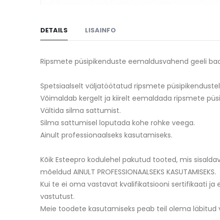
Skip
to
DETAILS
LISAINFO
the
beginning
of
Ripsmete püsipikenduste eemaldusvahend geeli baasi
the
images
Spetsiaalselt väljatöötatud ripsmete püsipikendustel
gallery
Võimaldab kergelt ja kiirelt eemaldada ripsmete pü
Vältida silma sattumist.
Silma sattumisel loputada kohe rohke veega.
Ainult professionaalseks kasutamiseks.
Kõik Esteepro kodulehel pakutud tooted, mis sisalda
mõeldud AINULT PROFESSIONAALSEKS KASUTAMISEKS.
Kui te ei oma vastavat kvalifikatsiooni sertifikaati ja
vastutust.
Meie toodete kasutamiseks peab teil olema läbitud v