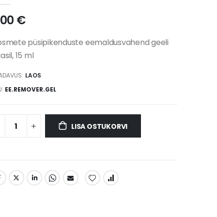
,00 €
psmete püsipikenduste eemaldusvahend geeli
asil, 15 ml
ADAVUS:
LAOS
U
EE.REMOVER.GEL
LISA OSTUKORVI