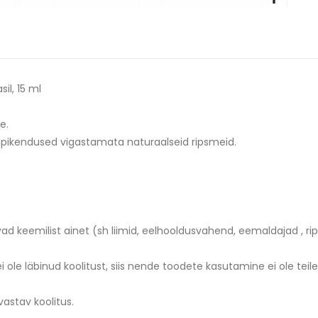
l, 15 ml
e.
sipikendused vigastamata naturaalseid ripsmeid.
vad keemilist ainet (sh liimid, eelhooldusvahend, eemaldajad , r
 ei ole läbinud koolitust, siis nende toodete kasutamine ei ole tei
astav koolitus.