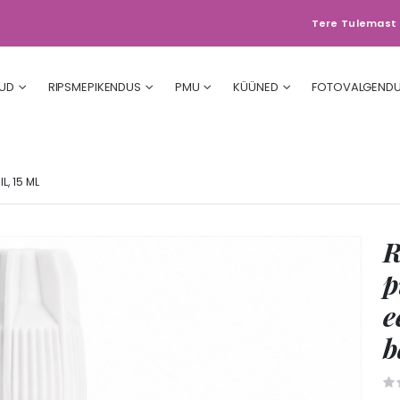
Tere Tulemast 
UD
RIPSMEPIKENDUS
PMU
KÜÜNED
FOTOVALGEND
, 15 ML
R
p
e
b