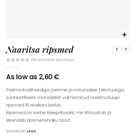
Skip
Naaritsa ripsmed
to
the
Ole esimene arvustaja
beginning
of
the
As low as
2,60 €
images
gallery
Parima kvaliteediga, pehme ja naturaalse tekstuuriga,
sünteetilisest materjalist valmistatud naaritsatüüpi
ripsmed 16 realises karbis.
Ripsmed on karbis kleepribadel, mis lihtsustab ja
kiirendab ripsmetehniku tööd.
SAADAVUS:
LAOS