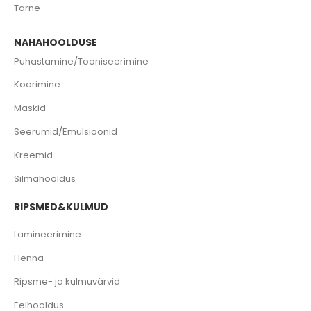
Tarne
NAHAHOOLDUSE
Puhastamine/Tooniseerimine
Koorimine
Maskid
Seerumid/Emulsioonid
Kreemid
Silmahooldus
RIPSMED&KULMUD
Lamineerimine
Henna
Ripsme- ja kulmuvärvid
Eelhooldus