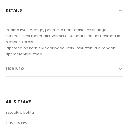
DETAILS
Parima kvaliteediga, pehme ja naturaalse tekstuuriga,
sünteetilisest materjalist valmistatud naaritsatüüpi ripsmed 16
realises karbis.
Ripsmed on karbis kleepribadel, mis lihtsustab ja kiirendab
ripsmetehniku tööd.
LISAINFO
ABI & TEAVE
EsteePro kohta
Tingimused