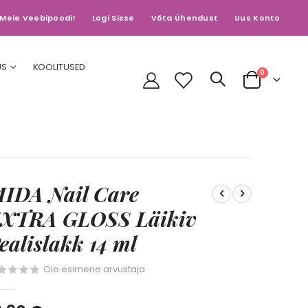
Meie Veebipoodi!
Logi Sisse
Võta Ühendust
Uus Konto
US
KOOLITUSED
toodet
0
Cart
IDA Nail Care
XTRA GLOSS Läikiv
ealislakk 14 ml
Ole esimene arvustaja