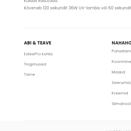
Kuidas kasutada:
Kõveneb 120 sekundit 36W UV-lambis või 60 sekundi
ABI & TEAVE
NAHAHO
Puhastam
EsteePro kohta
Koorimin
Tingimused
Maskid
Tarne
Seerumid
Kreemid
Silmahoo