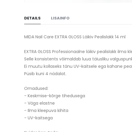
Skip
to
DETAILS
LISAINFO
the
beginning
of
MIDA Nail Care EXTRA GLOSS Läikiv Pealislakk 14 ml
the
images
EXTRA GLOSS Professionaalne läikiv pealislakk ilma kl
gallery
Selle konsistents võimaldab luua täiusliku valguspun
Ei muutu kollaseks tänu UV-kaitsele ega kahane pea
Püsib kuni 4 nädalat.
Omadused:
- Keskmise-kõrge tihedusega
- Väga elastne
- Ilma kleepuva kihita
- UV-kaitsega