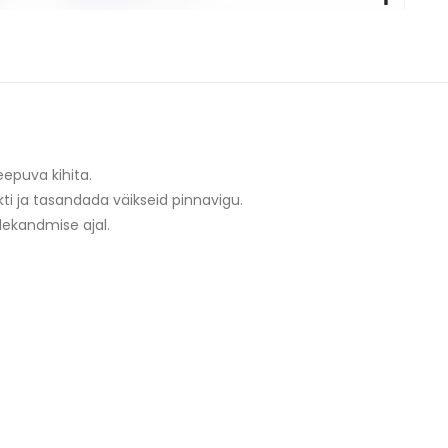
eepuva kihita.
kti ja tasandada väikseid pinnavigu.
lekandmise ajal.