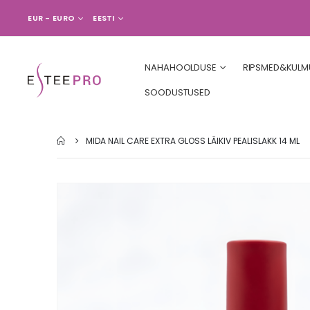
VALUUTA
LANGUAGE
EUR - EURO
EESTI
NAHAHOOLDUSE
RIPSMED&KULM
SOODUSTUSED
MIDA NAIL CARE EXTRA GLOSS LÄIKIV PEALISLAKK 14 ML
Skip
to
the
end
of
the
images