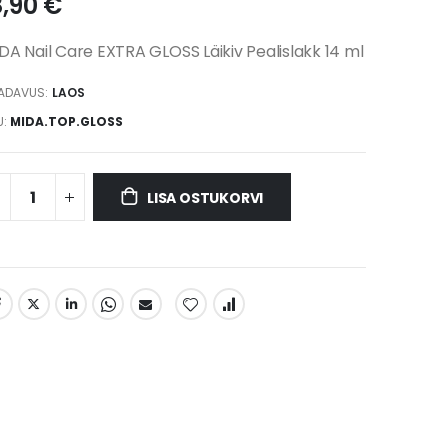
8,90 €
DA Nail Care EXTRA GLOSS Läikiv Pealislakk 14 ml
ADAVUS:
LAOS
U
MIDA.TOP.GLOSS
LISA OSTUKORVI