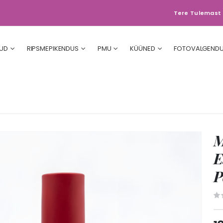
Tere Tulemast 
UD
RIPSMEPIKENDUS
PMU
KÜÜNED
FOTOVALGEND
M
E
P