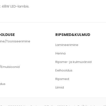
t 48W LED-lambis.
OLDUSE
RIPSMED&KULMUD
ine/Tooniseerimine
Lamineerimine
e
Henna
Ripsme- ja kulmuvärvid
/Emulsioonid
Eelhooldus
Ripsmed
ldus
Liimid