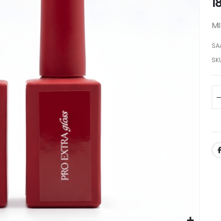
1
MI
SA
SK