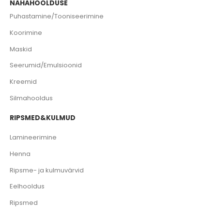
NAHAHOOLDUSE
Puhastamine/Tooniseerimine
Koorimine
Maskid
Seerumid/Emulsioonid
Kreemid
Silmahooldus
RIPSMED&KULMUD
Lamineerimine
Henna
Ripsme- ja kulmuvärvid
Eelhooldus
Ripsmed