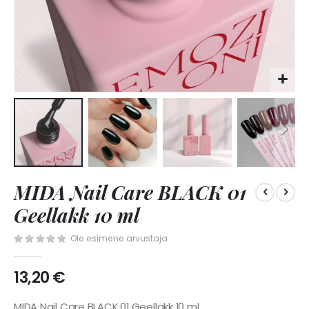
Skip
MIDA Nail Care BLACK 01
to
the
Geellakk 10 ml
beginning
of
Ole esimene arvustaja
the
images
13,20 €
gallery
MIDA Nail Care BLACK 01 Geellakk 10 ml