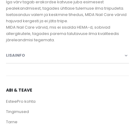
Iga värv tagab erakordse katvuse juba esimesest
pealekandmisest, tagades ühtlase tulemuse ilma triipudeta.
Isetasanduv valem ja keskmine tihedus, MIDA Nail Care värvid
hajuvad kergesti ja ei jäta triipe.
MIDA Nail Care värvid, mis ei sisalda HEMA-d, sobivad
allergikutele, tagades parema talutavuse ilma kvaliteedis
järeleandmisi tegemata.
LISAINFO
ABI & TEAVE
EsteePro kohta
Tingimused
Tarne