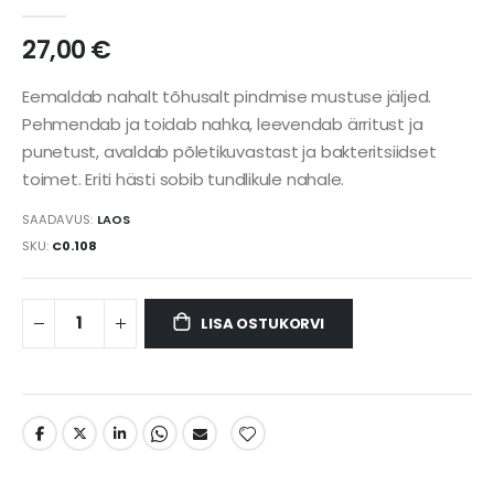
27,00 €
Eemaldab nahalt tõhusalt pindmise mustuse jäljed.
Pehmendab ja toidab nahka, leevendab ärritust ja
punetust, avaldab põletikuvastast ja bakteritsiidset
toimet. Eriti hästi sobib tundlikule nahale.
SAADAVUS:
LAOS
SKU
C0.108
LISA OSTUKORVI