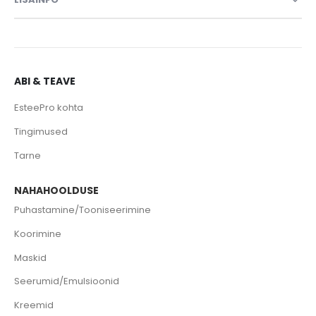
ABI & TEAVE
EsteePro kohta
Tingimused
Tarne
NAHAHOOLDUSE
Puhastamine/Tooniseerimine
Koorimine
Maskid
Seerumid/Emulsioonid
Kreemid