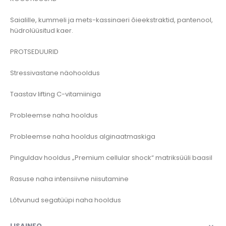
Saialille, kummeli ja mets-kassinaeri õieekstraktid, pantenool,
hüdrolüüsitud kaer.
PROTSEDUURID
Stressivastane näohooldus
Taastav lifting C-vitamiiniga
Probleemse naha hooldus
Probleemse naha hooldus alginaatmaskiga
Pinguldav hooldus „Premium cellular shock“ matriksüüli baasil
Rasuse naha intensiivne niisutamine
Lõtvunud segatüüpi naha hooldus
LISAINFO