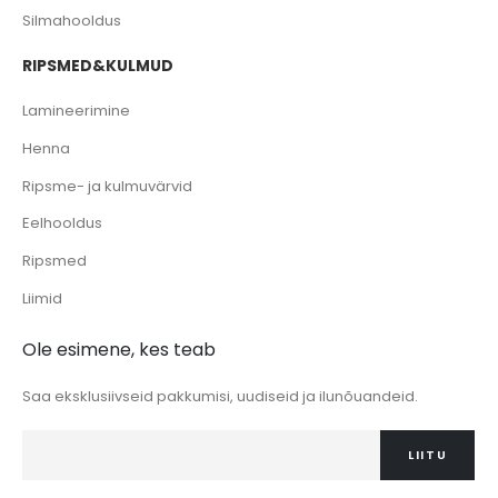
Silmahooldus
RIPSMED&KULMUD
Lamineerimine
Henna
Ripsme- ja kulmuvärvid
Eelhooldus
Ripsmed
Liimid
Ole esimene, kes teab
Saa eksklusiivseid pakkumisi, uudiseid ja ilunõuandeid.
LIITU