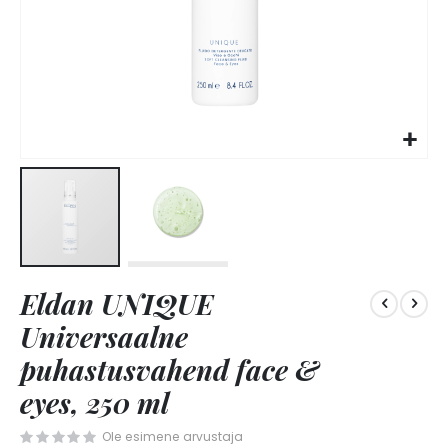
Skip
Eldan UNIQUE
to
the
Universaalne
beginning
of
puhastusvahend face &
the
eyes, 250 ml
images
gallery
Ole esimene arvustaja