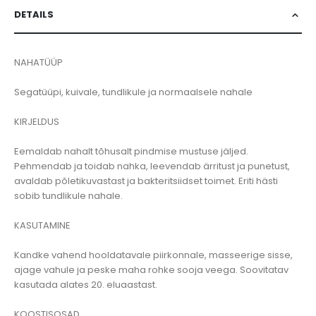
DETAILS
NAHATÜÜP
Segatüüpi, kuivale, tundlikule ja normaalsele nahale
KIRJELDUS
Eemaldab nahalt tõhusalt pindmise mustuse jäljed.
Pehmendab ja toidab nahka, leevendab ärritust ja punetust,
avaldab põletikuvastast ja bakteritsiidset toimet. Eriti hästi
sobib tundlikule nahale.
KASUTAMINE
Kandke vahend hooldatavale piirkonnale, masseerige sisse,
ajage vahule ja peske maha rohke sooja veega. Soovitatav
kasutada alates 20. eluaastast.
KOOSTISOSAD