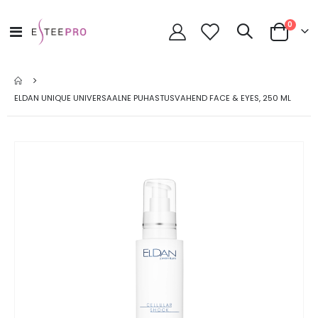
toode
0
Toggle
Cart
Nav
ELDAN UNIQUE UNIVERSAALNE PUHASTUSVAHEND FACE & EYES, 250 ML
Skip
to
the
end
of
the
images
gallery