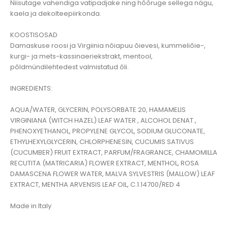
Niisutage vahendiga vatipadjake ning hõõruge sellega nägu,
kaela ja dekolteepiirkonda.
KOOSTISOSAD
Damaskuse roosi ja Virgiinia nõiapuu õievesi, kummeliõie-,
kurgi- ja mets-kassinaeriekstrakt, mentool,
põldmündilehtedest valmistatud õli.
INGREDIENTS:
AQUA/WATER, GLYCERIN, POLYSORBATE 20, HAMAMELIS
VIRGINIANA (WITCH HAZEL) LEAF WATER , ALCOHOL DENAT.,
PHENOXYETHANOL, PROPYLENE GLYCOL, SODIUM GLUCONATE,
ETHYLHEXYLGLYCERIN, CHLORPHENESIN, CUCUMIS SATIVUS
(CUCUMBER) FRUIT EXTRACT, PARFUM/FRAGRANCE, CHAMOMILLA
RECUTITA (MATRICARIA) FLOWER EXTRACT, MENTHOL, ROSA
DAMASCENA FLOWER WATER, MALVA SYLVESTRIS (MALLOW) LEAF
EXTRACT, MENTHA ARVENSIS LEAF OIL, C.1.14700/RED 4