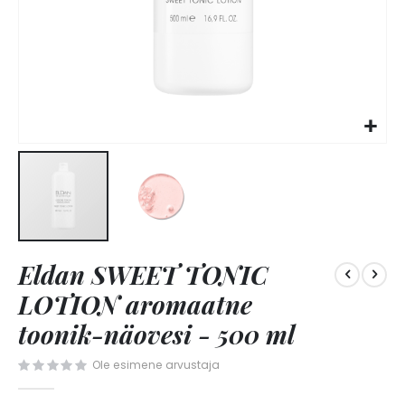
Skip
Eldan SWEET TONIC
to
the
LOTION aromaatne
beginning
of
toonik-näovesi - 500 ml
the
images
Ole esimene arvustaja
gallery