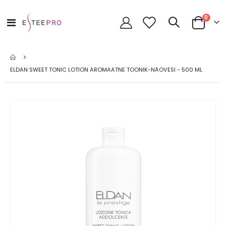
toode
0
Toggle
Cart
Nav
ELDAN SWEET TONIC LOTION AROMAATNE TOONIK-NÄOVESI - 500 ML
Skip
to
the
end
of
the
images
gallery