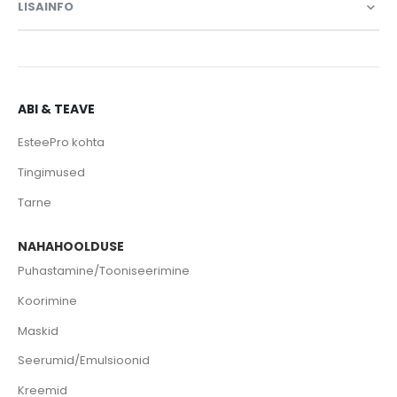
LISAINFO
ABI & TEAVE
EsteePro kohta
Tingimused
Tarne
NAHAHOOLDUSE
Puhastamine/Tooniseerimine
Koorimine
Maskid
Seerumid/Emulsioonid
Kreemid