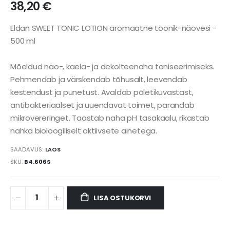
38,20 €
Eldan SWEET TONIC LOTION aromaatne toonik-näovesi -
500 ml
Mõeldud näo-, kaela- ja dekolteenaha toniseerimiseks.
Pehmendab ja värskendab tõhusalt, leevendab
kestendust ja punetust. Avaldab põletikuvastast,
antibakteriaalset ja uuendavat toimet, parandab
mikrovereringet. Taastab naha pH tasakaalu, rikastab
SAADAVUS:
LAOS
SKU
B4.606S
LISA OSTUKORVI