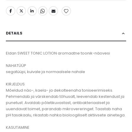
DETAILS
Eldan SWEET TONIC LOTION aromaatne toonik-näovesi
NAHATÜÜP
segatüüpi, kuivale ja normaalsele nahale
KIRJELDUS
Mõeldud näo-, kaela- ja dekolteenaha toniseerimiseks.
Pehmendab ja värskendab tõhusalt, leevendab kestendust ja
punetust. Avaldab põletikuvastast, antibakteriaalset ja
uuendavat toimet, parandab mikrovereringet. Taastab naha
pH tasakaalu, rikastab nahka bioloogiliselt aktiivsete ainetega.
KASUTAMINE