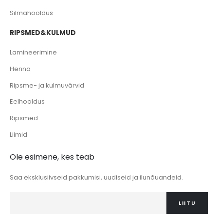
Silmahooldus
RIPSMED&KULMUD
Lamineerimine
Henna
Ripsme- ja kulmuvärvid
Eelhooldus
Ripsmed
Liimid
Ole esimene, kes teab
Saa eksklusiivseid pakkumisi, uudiseid ja ilunõuandeid.
LIITU