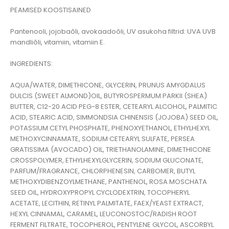
PEAMISED KOOSTISAINED
Pantenooli, jojobaõli, avokaadoõli, UV asukoha filtrid: UVA UVB
mandliõli, vitamiin, vitamiin E.
INGREDIENTS:
AQUA/WATER, DIMETHICONE, GLYCERIN, PRUNUS AMYGDALUS
DULCIS (SWEET ALMOND)OIL, BUTYROSPERMUM PARKII (SHEA)
BUTTER, C12-20 ACID PEG-8 ESTER, CETEARYL ALCOHOL, PALMITIC
ACID, STEARIC ACID, SIMMONDSIA CHINENSIS (JOJOBA) SEED OIL,
POTASSIUM CETYL PHOSPHATE, PHENOXYETHANOL, ETHYLHEXYL
METHOXYCINNAMATE, SODIUM CETEARYL SULFATE, PERSEA
GRATISSIMA (AVOCADO) OIL, TRIETHANOLAMINE, DIMETHICONE
CROSSPOLYMER, ETHYLHEXYLGLYCERIN, SODIUM GLUCONATE,
PARFUM/FRAGRANCE, CHLORPHENESIN, CARBOMER, BUTYL
METHOXYDIBENZOYLMETHANE, PANTHENOL, ROSA MOSCHATA
SEED OIL, HYDROXYPROPYL CYCLODEXTRIN, TOCOPHERYL
ACETATE, LECITHIN, RETINYL PALMITATE, FAEX/YEAST EXTRACT,
HEXYL CINNAMAL, CARAMEL, LEUCONOSTOC/RADISH ROOT
FERMENT FILTRATE, TOCOPHEROL, PENTYLENE GLYCOL, ASCORBYL