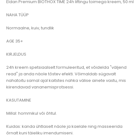
Eldan Premium BIOTHOX TIME 24h liftingu toimega kreem, 50 ml
NAHA TÜÜP
Normaalne, kuiv, tundlik
AGE 35+
KIRJELDUS
24h kreem spetsiaalselt formuleeritud, et võidelda "väljend
read" ja anda näole tõstev efekti. Võimaldab sügavalt
nahatoitu samal ajal kaitstes nahka välise ainete vastu, mis
kiirendavad vananemisprotsessi.
KASUTAMINE
Millal: hommikul või õhtul.
Kuidas: kanda ühtlaselt näole ja kaelale ning masseerida
õrnalt kuni täieliku imendumiseni.