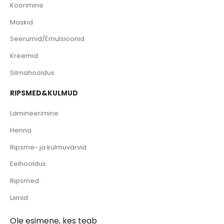
Koorimine
Maskid
Seerumid/Emulsioonid
Kreemid
Silmahooldus
RIPSMED&KULMUD
Lamineerimine
Henna
Ripsme- ja kulmuvärvid
Eelhooldus
Ripsmed
Liimid
Ole esimene, kes teab