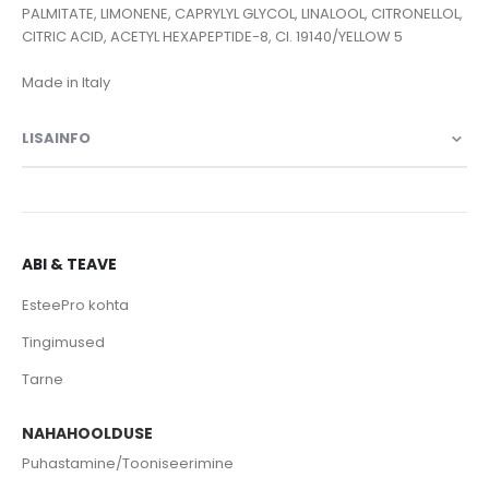
PALMITATE, LIMONENE, CAPRYLYL GLYCOL, LINALOOL, CITRONELLOL,
CITRIC ACID, ACETYL HEXAPEPTIDE-8, CI. 19140/YELLOW 5
Made in Italy
LISAINFO
ABI & TEAVE
EsteePro kohta
Tingimused
Tarne
NAHAHOOLDUSE
Puhastamine/Tooniseerimine