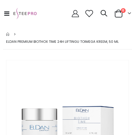
toode
0
Toggle
Cart
Nav
ELDAN PREMIUM BIOTHOX TIME 24H LIFTINGU TOIMEGA KREEM, 50 ML
Skip
to
the
end
of
the
images
gallery