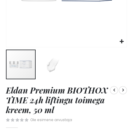
Skip
Eldan Premium BIOTHOX
to
the
TIME 24h liftingu toimega
beginning
of
kreem, 50 ml
the
images
Ole esimene arvustaja
gallery