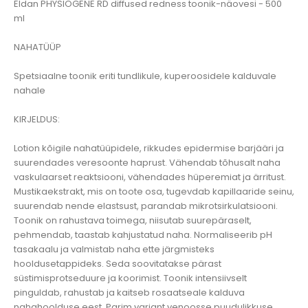
Eldan PHYSIOGENE RD diffused redness toonik-näovesi - 500
ml
NAHATÜÜP
Spetsiaalne toonik eriti tundlikule, kuperoosidele kalduvale
nahale
KIRJELDUS:
Lotion kõigile nahatüüpidele, rikkudes epidermise barjääri ja
suurendades veresoonte haprust. Vähendab tõhusalt naha
vaskulaarset reaktsiooni, vähendades hüperemiat ja ärritust.
Mustikaekstrakt, mis on toote osa, tugevdab kapillaaride seinu,
suurendab nende elastsust, parandab mikrotsirkulatsiooni.
Toonik on rahustava toimega, niisutab suurepäraselt,
pehmendab, taastab kahjustatud naha. Normaliseerib pH
tasakaalu ja valmistab naha ette järgmisteks
hooldusetappideks. Seda soovitatakse pärast
süstimisprotseduure ja koorimist. Toonik intensiivselt
pinguldab, rahustab ja kaitseb rosaatseale kalduva
nahahoolduse eest. Parim variant venoosse puudulikkuse