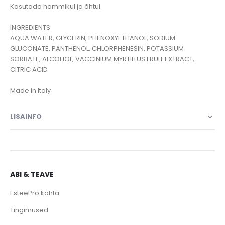
Kasutada hommikul ja õhtul.
INGREDIENTS:
AQUA WATER, GLYCERIN, PHENOXYETHANOL, SODIUM
GLUCONATE, PANTHENOL, CHLORPHENESIN, POTASSIUM
SORBATE, ALCOHOL, VACCINIUM MYRTILLUS FRUIT EXTRACT,
CITRIC ACID
Made in Italy
LISAINFO
ABI & TEAVE
EsteePro kohta
Tingimused