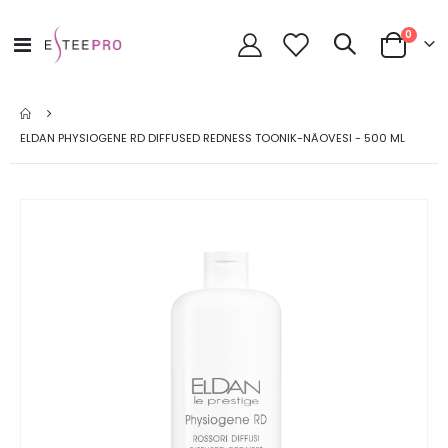
toode
0
Toggle
Cart
Nav
ELDAN PHYSIOGENE RD DIFFUSED REDNESS TOONIK-NÄOVESI - 500 ML
Skip
to
the
end
of
the
images
gallery