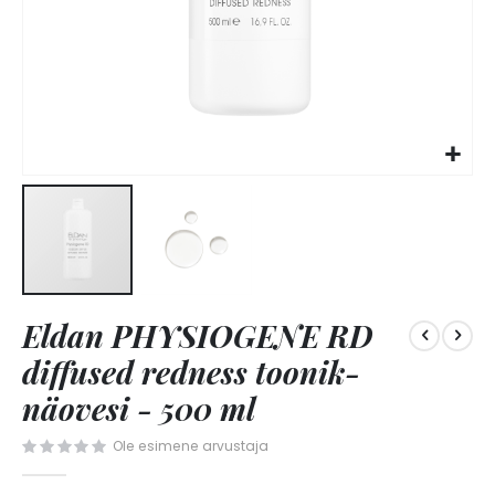
Skip
Eldan PHYSIOGENE RD
to
the
diffused redness toonik-
beginning
of
näovesi - 500 ml
the
images
Ole esimene arvustaja
gallery