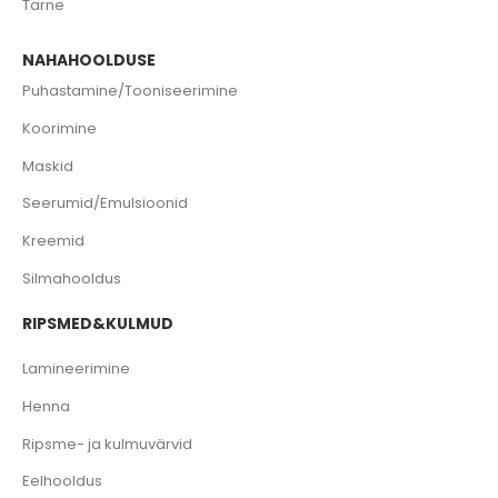
Tarne
NAHAHOOLDUSE
Puhastamine/Tooniseerimine
Koorimine
Maskid
Seerumid/Emulsioonid
Kreemid
Silmahooldus
RIPSMED&KULMUD
Lamineerimine
Henna
Ripsme- ja kulmuvärvid
Eelhooldus