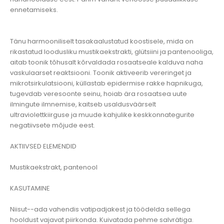
ennetamiseks.
Tänu harmooniliselt tasakaalustatud koostisele, mida on
rikastatud loodusliku mustikaekstrakti, glütsiini ja pantenooliga,
aitab toonik tõhusalt kõrvaldada rosaatseale kalduva naha
vaskulaarset reaktsiooni. Toonik aktiveerib vereringet ja
mikrotsirkulatsiooni, küllastab epidermise rakke hapnikuga,
tugevdab veresoonte seinu, hoiab ära rosaatsea uute
ilmingute ilmnemise, kaitseb usaldusväärselt
ultraviolettkiirguse ja muude kahjulike keskkonnategurite
negatiivsete mõjude eest.
AKTIIVSED ELEMENDID
Mustikaekstrakt, pantenool
KASUTAMINE
Niisut--ada vahendis vatipadjakest ja töödelda sellega
hooldust vajavat piirkonda. Kuivatada pehme salvrätiga.