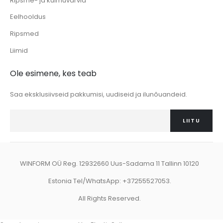
Ripsme- ja kulmuvärvid
Eelhooldus
Ripsmed
Liimid
Ole esimene, kes teab
Saa eksklusiivseid pakkumisi, uudiseid ja ilunõuandeid.
LIITU
WINFORM OÜ Reg. 12932660 Uus-Sadama 11 Tallinn 10120
Estonia Tel/WhatsApp: +37255527053.
All Rights Reserved.