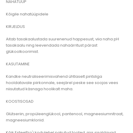
NAHATÜÜP
Kõigile nahatüüpidele
KIRJELDUS
Aitab tasakaalustada suurenenud happesust, viia naha pH
tasakaalu ning leevendada nahaärritust pärast
glükoolkoorimist.
KASUTAMINE
Kandke neutraliseerimisvahend ühtlaselt pintsliga
hooldatavale piirkonnale, seejärel peske see soojas vees
niisutatud käsnaga hoolikalt maha.
KOOSTISOSAD
Glütseriin, propüleenglükool, pantenool, magneesiumnitraat,
magneesiumkloriid.
Kõik EsteePro'i kodulehel pakutud tooted, mis sisaldavad