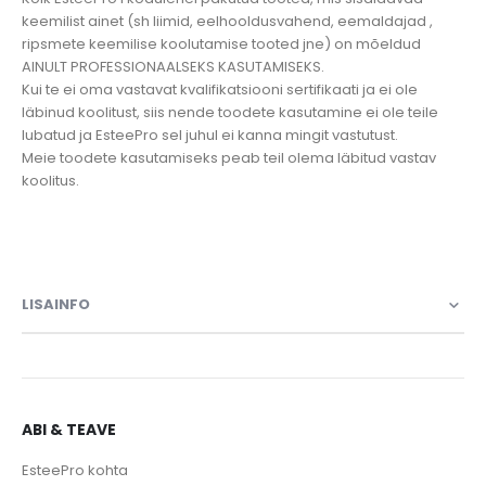
keemilist ainet (sh liimid, eelhooldusvahend, eemaldajad ,
ripsmete keemilise koolutamise tooted jne) on mõeldud
AINULT PROFESSIONAALSEKS KASUTAMISEKS.
Kui te ei oma vastavat kvalifikatsiooni sertifikaati ja ei ole
läbinud koolitust, siis nende toodete kasutamine ei ole teile
lubatud ja EsteePro sel juhul ei kanna mingit vastutust.
Meie toodete kasutamiseks peab teil olema läbitud vastav
koolitus.
LISAINFO
ABI & TEAVE
EsteePro kohta