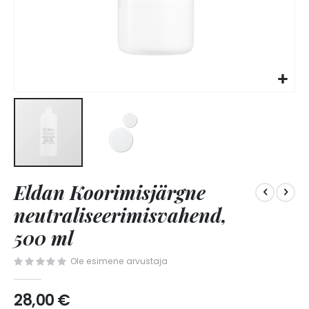
Skip
Eldan Koorimisjärgne
to
the
neutraliseerimisvahend,
beginning
of
500 ml
the
images
Ole esimene arvustaja
gallery
28,00 €