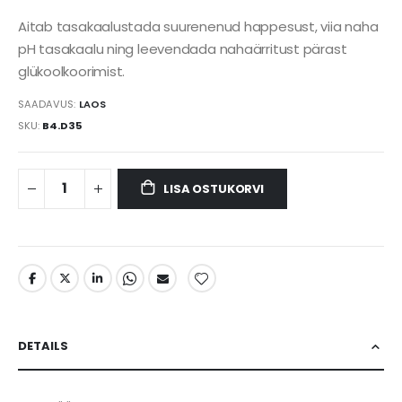
Aitab tasakaalustada suurenenud happesust, viia naha
pH tasakaalu ning leevendada nahaärritust pärast
glükoolkoorimist.
SAADAVUS:
LAOS
SKU
B4.D35
LISA OSTUKORVI
DETAILS