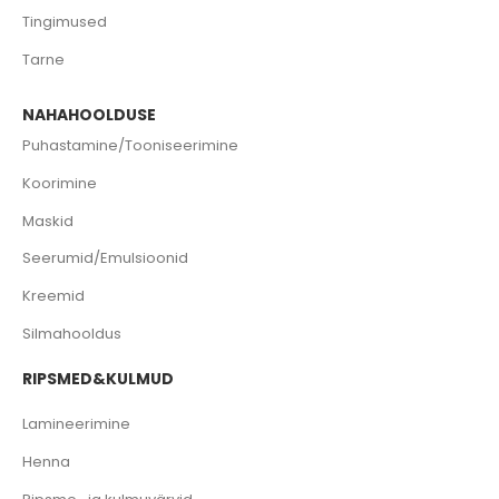
Tingimused
Tarne
NAHAHOOLDUSE
Puhastamine/Tooniseerimine
Koorimine
Maskid
Seerumid/Emulsioonid
Kreemid
Silmahooldus
RIPSMED&KULMUD
Lamineerimine
Henna