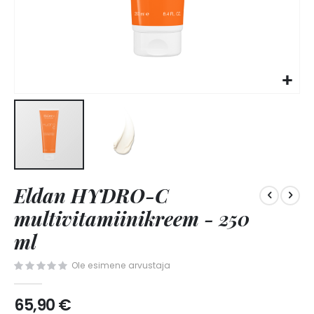
Skip
Eldan HYDRO-C
to
the
multivitamiinikreem - 250
beginning
of
ml
the
images
Ole esimene arvustaja
gallery
65,90 €