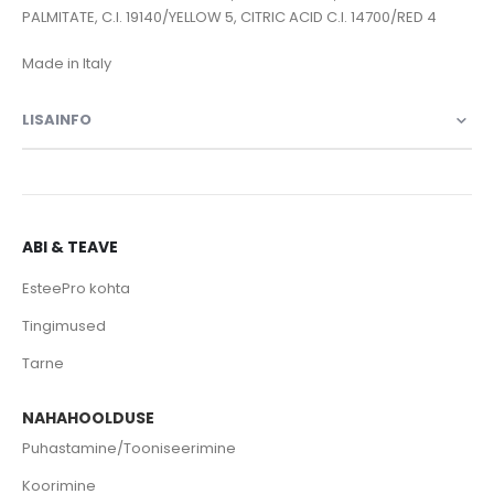
PALMITATE, C.I. 19140/YELLOW 5, CITRIC ACID C.l. 14700/RED 4
LISAINFO
ABI & TEAVE
EsteePro kohta
Tingimused
Tarne
NAHAHOOLDUSE
Puhastamine/Tooniseerimine
Koorimine