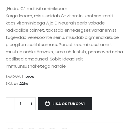
„Hüdro C“ multivitamiinikreem
Kerge kreem, mis sisaldab C-vitamiini kontsentraati
koos vitamiinidega A ja E. Neutraliseerib vabade
radikaalide toimet, takistab enneaegset vananemist,
tugevdab veresoonte seinu, muudab pigmendilaikude
pleegitamise lihtsamaks. Pärast kreemi kasutamist
muutub nahk säravaks, jume ühtlustub, paranevad naha
optilised omadused. Sobib ideaalselt
immuunsushäiretega nahale.
SAADAVUS:
LAOS
SKU
C4.226S
LISA OSTUKORVI