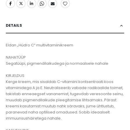
DETAILS
Eldan „Hüdro C“ multivitamiinikreem
NAHATÜÜP
Segatüüpi, pigmendilaikudega ja normaalsele nahale
KIRJELDUS
Kerge kreem, mis sisaldab C-vitamiini kontsentraati koos
vitamiinidega A ja E. Neutraliseerib vabade radikaalide toimet,
takistab enneaegset vananemist, tugevdab veresoonte seinu,
muudab pigmendilaikude pleegitamise lihtsamaks. Pärast
kreemi kasutamist muutub nahk säravaks, jume ühtlustub,
paranevad naha optilised omadused. Sobib ideaalselt
immuunsushäiretega nahale.