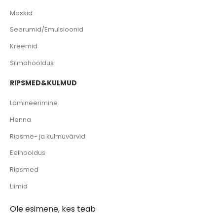
Maskid
Seerumid/Emulsioonid
Kreemid
Silmahooldus
RIPSMED&KULMUD
Lamineerimine
Henna
Ripsme- ja kulmuvärvid
Eelhooldus
Ripsmed
Liimid
Ole esimene, kes teab