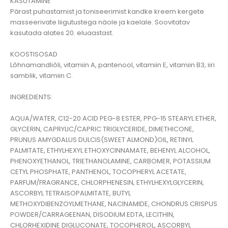
KASUTAMINE
Pärast puhastamist ja toniseerimist kandke kreem kergete
masseerivate liigutustega näole ja kaelale. Soovitatav
kasutada alates 20. eluaastast.
KOOSTISOSAD
Lõhnamandliõli, vitamiin A, pantenool, vitamiin E, vitamiin B3, iiri
samblik, vitamiin C.
INGREDIENTS:
AQUA/WATER, C12-20 ACID PEG-8 ESTER, PPG-15 STEARYL ETHER,
GLYCERIN, CAPRYLIC/CAPRIC TRIGLYCERIDE, DIMETHICONE,
PRUNUS AMYGDALUS DULCIS(SWEET ALMOND)OIL, RETINYL
PALMITATE, ETHYLHEXYL ETHOXYCINNAMATE, BEHENYL ALCOHOL,
PHENOXYETHANOL, TRIETHANOLAMINE, CARBOMER, POTASSIUM
CETYL PHOSPHATE, PANTHENOL, TOCOPHERYL ACETATE,
PARFUM/FRAGRANCE, CHLORPHENESIN, ETHYLHEXYLGLYCERIN,
ASCORBYL TETRAISOPALMITATE, BUTYL
METHOXYDIBENZOYLMETHANE, NACINAMIDE, CHONDRUS CRISPUS
POWDER/CARRAGEENAN, DISODIUM EDTA, LECITHIN,
CHLORHEXIDINE DIGLUCONATE, TOCOPHEROL, ASCORBYL