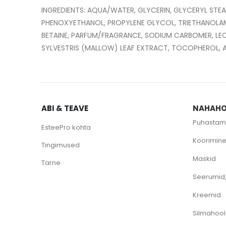
INGREDIENTS: AQUA/WATER, GLYCERIN, GLYCERYL ST
PHENOXYETHANOL, PROPYLENE GLYCOL, TRIETHANOLAM
BETAINE, PARFUM/FRAGRANCE, SODIUM CARBOMER, LEC
ABI & TEAVE
NAHAHO
Puhastam
EsteePro kohta
Koorimin
Tingimused
Maskid
Tarne
Seerumid
Kreemid
Silmahoo