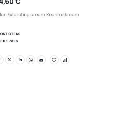
4,60 €
dan Exfoliating cream Koorimiskreem
AOST OTSAS
U
B8.739S