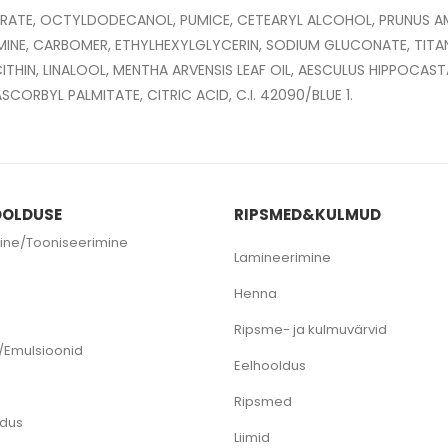
EARATE, OCTYLDODECANOL, PUMICE, CETEARYL ALCOHOL, PRUNUS A
INE, CARBOMER, ETHYLHEXYLGLYCERIN, SODIUM GLUCONATE, TITA
ITHIN, LINALOOL, MENTHA ARVENSIS LEAF OIL, AESCULUS HIPPOCA
OLDUSE
RIPSMED&KULMUD
ine/Tooniseerimine
Lamineerimine
e
Henna
Ripsme- ja kulmuvärvid
/Emulsioonid
Eelhooldus
Ripsmed
ldus
Liimid