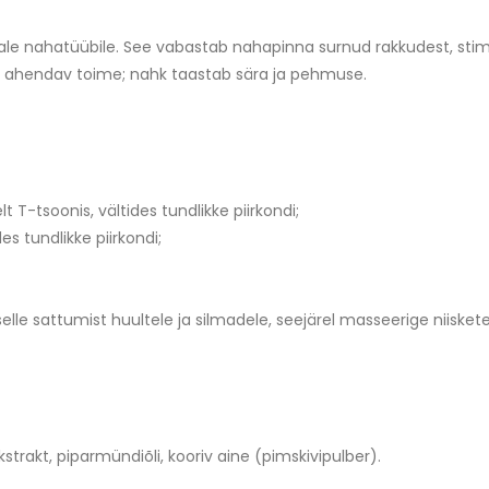
ale nahatüübile. See vabastab nahapinna surnud rakkudest, stimu
oore ahendav toime; nahk taastab sära ja pehmuse.
 T-tsoonis, vältides tundlikke piirkondi;
s tundlikke piirkondi;
le sattumist huultele ja silmadele, seejärel masseerige niiskete
trakt, piparmündiõli, kooriv aine (pimskivipulber).