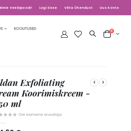
Meie Veebipoodi!
Logi Sisse
Võta Ühendust
Uus Konto
US
KOOLITUSED
toodet
0
Cart
ldan Exfoliating
ream Koorimiskreem -
50 ml
Ole esimene arvustaja