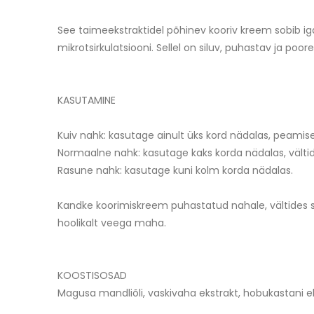
See taimeekstraktidel põhinev kooriv kreem sobib ig
mikrotsirkulatsiooni. Sellel on siluv, puhastav ja p
KASUTAMINE
Kuiv nahk: kasutage ainult üks kord nädalas, peamiselt
Normaalne nahk: kasutage kaks korda nädalas, vältide
Rasune nahk: kasutage kuni kolm korda nädalas.
Kandke koorimiskreem puhastatud nahale, vältides sel
hoolikalt veega maha.
KOOSTISOSAD
Magusa mandliõli, vaskivaha ekstrakt, hobukastani eks