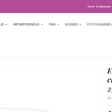
Tere Tulemast 
UD
RIPSMEPIKENDUS
PMU
KÜÜNED
FOTOVALGEND
E
c
2