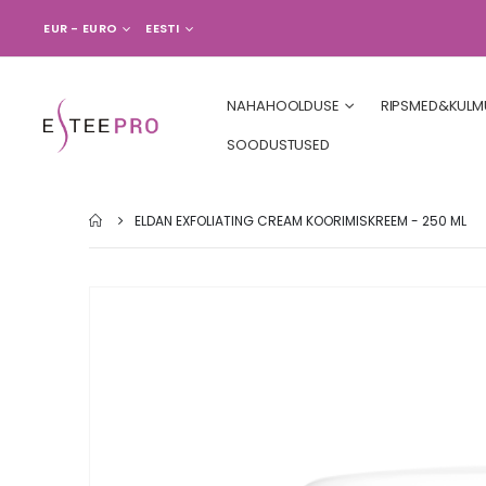
VALUUTA
LANGUAGE
EUR - EURO
EESTI
NAHAHOOLDUSE
RIPSMED&KULM
SOODUSTUSED
ELDAN EXFOLIATING CREAM KOORIMISKREEM - 250 ML
Skip
to
the
end
of
the
images