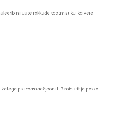
leerib nii uute rakkude tootmist kui ka vere
 kätega piki massaažijooni 1…2 minutit ja peske