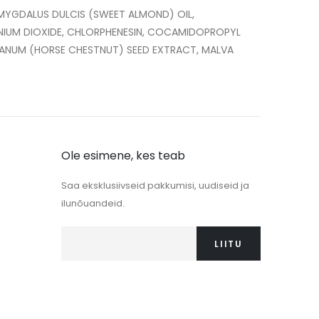
MYGDALUS DULCIS (SWEET ALMOND) OIL,
NIUM DIOXIDE, CHLORPHENESIN, COCAMIDOPROPYL
STANUM (HORSE CHESTNUT) SEED EXTRACT, MALVA
Ole esimene, kes teab
Saa eksklusiivseid pakkumisi, uudiseid ja
ilunõuandeid.
LIITU