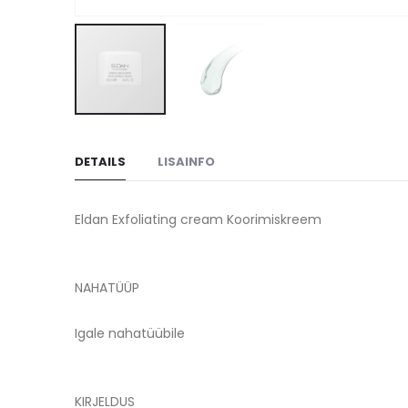
Skip
to
DETAILS
LISAINFO
the
beginning
of
Eldan Exfoliating cream Koorimiskreem
the
images
gallery
NAHATÜÜP
Igale nahatüübile
KIRJELDUS