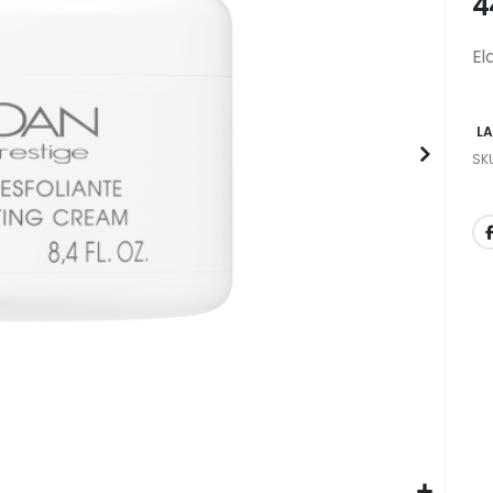
4
El
L
SK