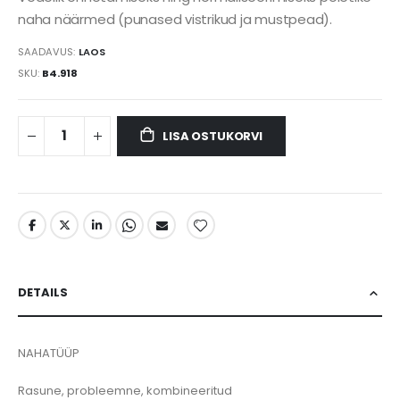
naha näärmed (punased vistrikud ja mustpead).
SAADAVUS:
LAOS
SKU
B4.918
LISA OSTUKORVI
DETAILS
NAHATÜÜP
Rasune, probleemne, kombineeritud