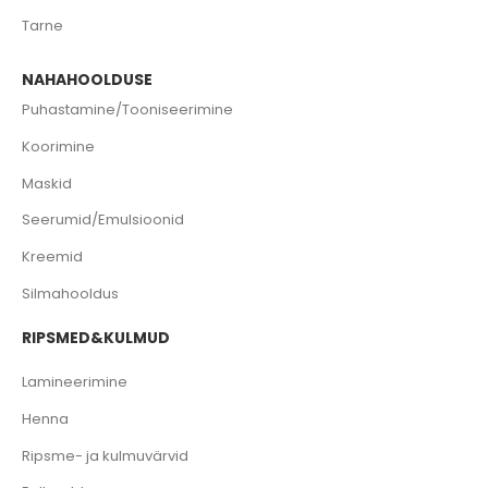
Tarne
NAHAHOOLDUSE
Puhastamine/Tooniseerimine
Koorimine
Maskid
Seerumid/Emulsioonid
Kreemid
Silmahooldus
RIPSMED&KULMUD
Lamineerimine
Henna
Ripsme- ja kulmuvärvid