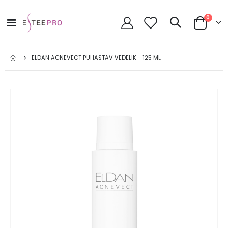
toode
0
Toggle
Cart
Nav
ELDAN ACNEVECT PUHASTAV VEDELIK - 125 ML
Skip
to
the
end
of
the
images
gallery