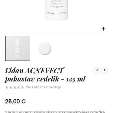
Skip
Eldan ACNEVECT
to
the
puhastav vedelik - 125 ml
beginning
of
Ole esimene arvustaja
the
images
28,00 €
gallery
Vedelik ennetamiseks ning normaliseerimiseks põletike