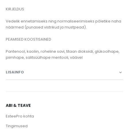
KIRJELDUS
Vedelik ennetamiseks ning normaliseerimiseks põletike naha
näärmed (punased vistrikud ja mustpead).
PEAMISED KOOSTISAINED
Pantenool, kaoliin, roheline savi, titaan dioksiidi, glükoolhape,
piimhape, salitsüülhape mentooli, väävel
LISAINFO
ABI & TEAVE
EsteePro kohta
Tingimused